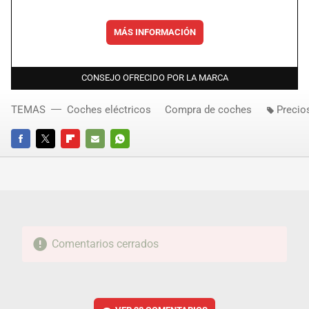
MÁS INFORMACIÓN
CONSEJO OFRECIDO POR LA MARCA
TEMAS
Coches eléctricos
Compra de coches
Precio
FACEBOOK
TWITTER
FLIPBOARD
E-
WHATSAPP
MAIL
Comentarios cerrados