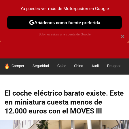
Ya puedes ver más de Motorpasion en Google
Añádenos como fuente preferida
GUÍAS DE COMPRA
OFERTAS DE COCHES
CONSEJOS
Solo necesitas una cuenta de Google
×
HOY SE HABLA DE
Camper
Seguridad
Calor
China
Audi
Peugeot
El coche eléctrico barato existe. Este
en miniatura cuesta menos de
12.000 euros con el MOVES III