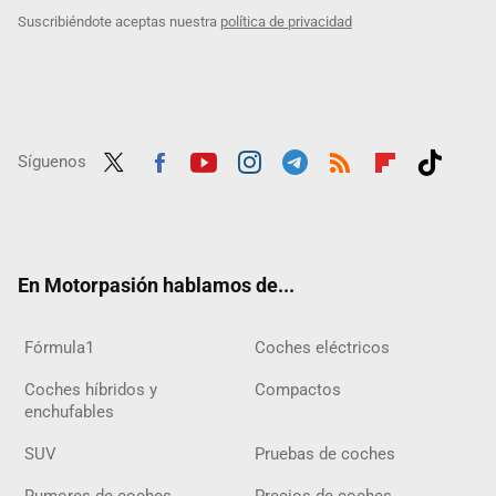
Suscribiéndote aceptas nuestra
política de privacidad
Síguenos
Twit
Fac
Yout
Inst
Tele
RSS
Flip
Tikt
ter
ebo
ube
agra
gra
boar
ok
ok
m
m
d
En Motorpasión hablamos de...
Fórmula1
Coches eléctricos
Coches híbridos y
Compactos
enchufables
SUV
Pruebas de coches
Rumores de coches
Precios de coches