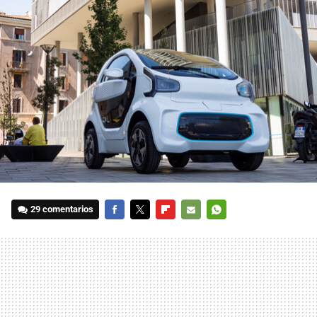
29 comentarios
FACEBOOK
TWITTER
FLIPBOARD
E-
WHATSAPP
MAIL