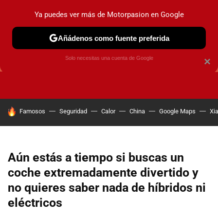
Ya puedes ver más de Motorpasion en Google
Añádenos como fuente preferida
GUÍAS DE COMPRA
OFERTAS DE COCHES
CONSEJOS
Solo necesitas una cuenta de Google
×
HOY SE HABLA DE
Famosos
Seguridad
Calor
China
Google Maps
Xi
Aún estás a tiempo si buscas un
coche extremadamente divertido y
no quieres saber nada de híbridos ni
eléctricos