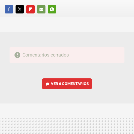
FACEBOOK
TWITTER
FLIPBOARD
E-
WHATSAPP
MAIL
Comentarios cerrados
VER
6 COMENTARIOS