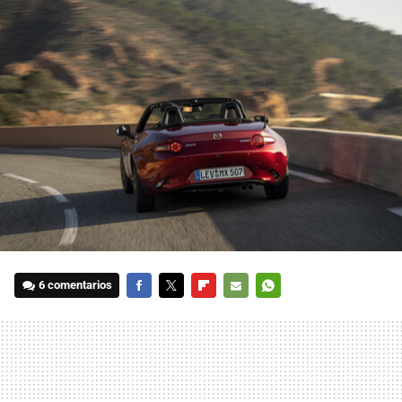
6 comentarios
FACEBOOK
TWITTER
FLIPBOARD
E-
WHATSAPP
MAIL