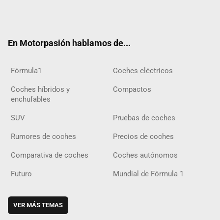
Twit
Fac
Yout
Inst
Tele
RSS
Flip
Tikt
ter
ebo
ube
agra
gra
boar
ok
ok
m
m
d
En Motorpasión hablamos de...
Fórmula1
Coches eléctricos
Coches híbridos y
Compactos
enchufables
SUV
Pruebas de coches
Rumores de coches
Precios de coches
Comparativa de coches
Coches autónomos
Futuro
Mundial de Fórmula 1
VER MÁS TEMAS