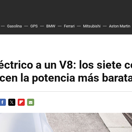
Gasolina
GPS
BMW
Ferrari
Mitsubishi
Aston Martin
éctrico a un V8: los siete 
cen la potencia más barat
FACEBOOK
TWITTER
FLIPBOARD
E-
MAIL