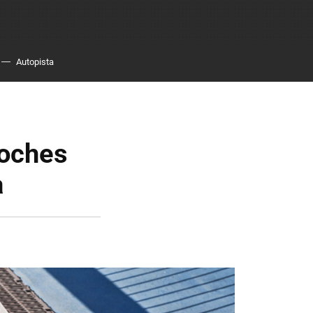
Autopista
coches
a