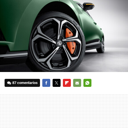
87 comentarios
FACEBOOK
TWITTER
FLIPBOARD
E-
WHATSAPP
MAIL