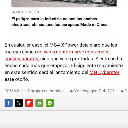
EN MOTORPASIÓN
El peligro para la industria no son los coches
eléctricos chinos sino los europeos Made in China
En cualquier caso, el MG4 XPower deja claro que las
marcas chinas
no van a conformarse con vender
coches baratos
, sino que van a por todas. Y esto no ha
hecho nada más que empezar. El siguiente movimiento
en este sentido será el lanzamiento del
MG Cyberster
este otoño.
TEMAS
Compra de coches
Volkswagen Golf GTI
C
FACEBOOK
TWITTER
FLIPBOARD
E-
WHATSAPP
MAIL