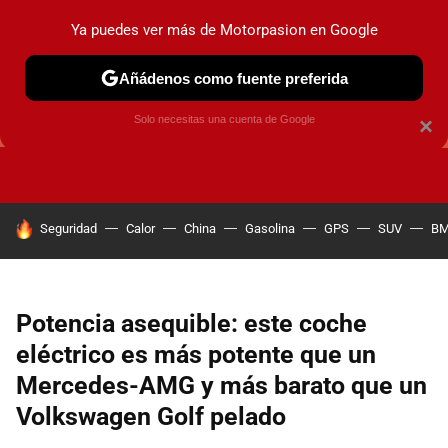
Ya puedes ver más de Motorpasion en Google
Añádenos como fuente preferida
GUÍAS DE COMPRA
OFERTAS DE COCHES
CONSEJOS
Solo necesitas una cuenta de Google
×
HOY SE HABLA DE
Seguridad
Calor
China
Gasolina
GPS
SUV
B
Potencia asequible: este coche
eléctrico es más potente que un
Mercedes-AMG y más barato que un
Volkswagen Golf pelado