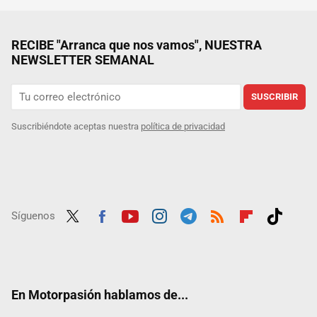
RECIBE "Arranca que nos vamos", NUESTRA
NEWSLETTER SEMANAL
SUSCRIBIR
Suscribiéndote aceptas nuestra
política de privacidad
Síguenos
Twit
Fac
Yout
Inst
Tele
RSS
Flip
Tikt
ter
ebo
ube
agra
gra
boar
ok
ok
m
m
d
En Motorpasión hablamos de...