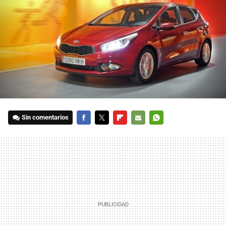
Sin comentarios
FACEBOOK
TWITTER
FLIPBOARD
E-
WHATSAPP
MAIL