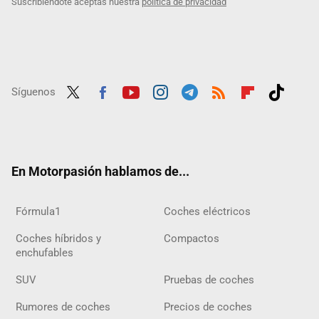
Suscribiéndote aceptas nuestra
política de privacidad
Síguenos
Twit
Fac
Yout
Inst
Tele
RSS
Flip
Tikt
ter
ebo
ube
agra
gra
boar
ok
ok
m
m
d
En Motorpasión hablamos de...
Fórmula1
Coches eléctricos
Coches híbridos y
Compactos
enchufables
SUV
Pruebas de coches
Rumores de coches
Precios de coches