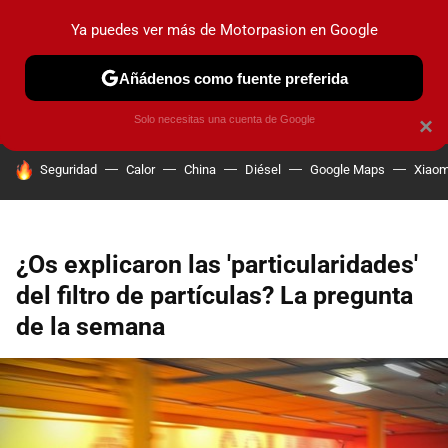
Ya puedes ver más de Motorpasion en Google
PRUEBAS
COCHES ELÉCTRICOS
OBSERVATORIO
F1
Añádenos como fuente preferida
Solo necesitas una cuenta de Google
×
HOY SE HABLA DE
Seguridad
Calor
China
Diésel
Google Maps
Xiaom
¿Os explicaron las 'particularidades'
del filtro de partículas? La pregunta
de la semana