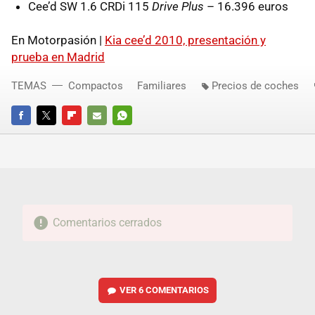
Cee’d SW 1.6 CRDi 115
Drive Plus
– 16.396 euros
En Motorpasión |
Kia cee’d 2010, presentación y
prueba en Madrid
TEMAS
Compactos
Familiares
Precios de coches
FACEBOOK
TWITTER
FLIPBOARD
E-
WHATSAPP
MAIL
Comentarios cerrados
VER
6 COMENTARIOS