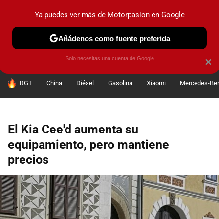
Ya puedes ver más de Motorpasion en Google
PRUEBAS
COCHES ELÉCTRICOS
OBSERVATORIO
F1
Añádenos como fuente preferida
Solo necesitas una cuenta de Google
×
HOY SE HABLA DE
DGT
China
Diésel
Gasolina
Xiaomi
Mercedes-Be
El Kia Cee'd aumenta su
equipamiento, pero mantiene
precios