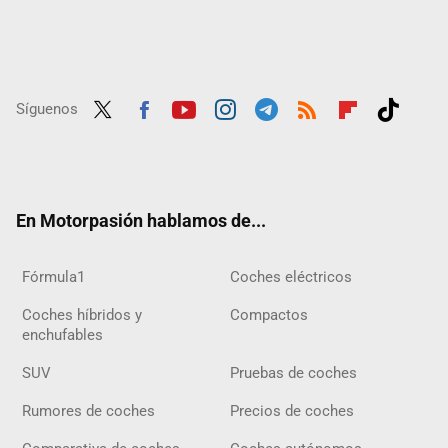
Síguenos
Twit
Fac
Yout
Inst
Tele
RSS
Flip
Tikt
ter
ebo
ube
agra
gra
boar
ok
ok
m
m
d
En Motorpasión hablamos de...
Fórmula1
Coches eléctricos
Coches híbridos y
Compactos
enchufables
SUV
Pruebas de coches
Rumores de coches
Precios de coches