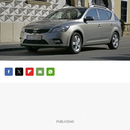
FACEBOOK
TWITTER
FLIPBOARD
E-
WHATSAPP
MAIL