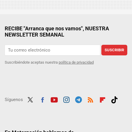
RECIBE "Arranca que nos vamos", NUESTRA
NEWSLETTER SEMANAL
SUSCRIBIR
Suscribiéndote aceptas nuestra
política de privacidad
Síguenos
Twit
Fac
Yout
Inst
Tele
RSS
Flip
Tikt
ter
ebo
ube
agra
gra
boar
ok
ok
m
m
d