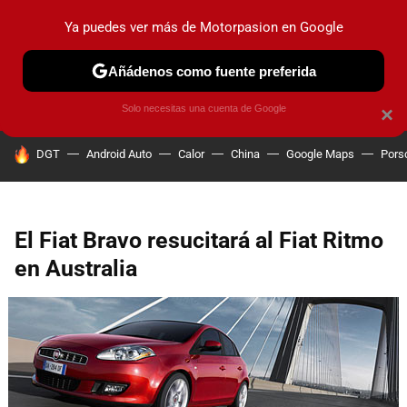
Ya puedes ver más de Motorpasion en Google
PRUEBAS
COCHES ELÉCTRICOS
OBSERVATORIO
F1
Añádenos como fuente preferida
Solo necesitas una cuenta de Google
×
HOY SE HABLA DE
DGT
Android Auto
Calor
China
Google Maps
Pors
El Fiat Bravo resucitará al Fiat Ritmo
en Australia