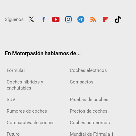
Síguenos
Twit
Fac
Yout
Inst
Tele
RSS
Flip
Tikt
ter
ebo
ube
agra
gra
boar
ok
ok
m
m
d
En Motorpasión hablamos de...
Fórmula1
Coches eléctricos
Coches híbridos y
Compactos
enchufables
SUV
Pruebas de coches
Rumores de coches
Precios de coches
Comparativa de coches
Coches autónomos
Futuro
Mundial de Fórmula 1