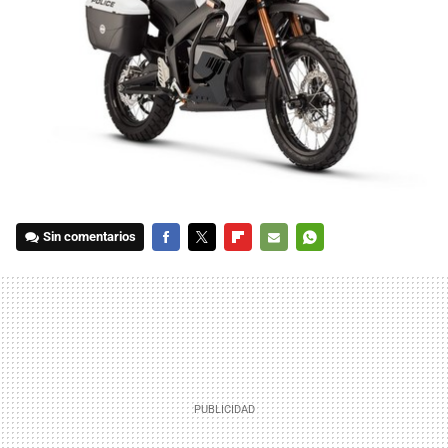
Sin comentarios
FACEBOOK
TWITTER
FLIPBOARD
E-
WHATSAPP
MAIL