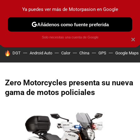
Ya puedes ver más de Motorpasion en Google
PRUEBAS
COCHES ELÉCTRICOS
OBSERVATORIO
F1
Añádenos como fuente preferida
Solo necesitas una cuenta de Google
×
HOY SE HABLA DE
DGT
Android Auto
Calor
China
GPS
Google Maps
Zero Motorcycles presenta su nueva
gama de motos policiales