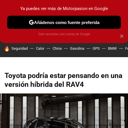
Ya puedes ver más de Motorpasion en Google
PRUEBAS
COCHES ELÉCTRICOS
OBSERVATORIO
F1
Añádenos como fuente preferida
Solo necesitas una cuenta de Google
×
HOY SE HABLA DE
Seguridad
Calor
China
Gasolina
GPS
BMW
F
Toyota podría estar pensando en una
versión híbrida del RAV4