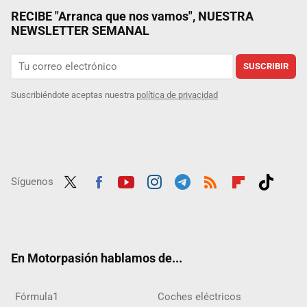
RECIBE "Arranca que nos vamos", NUESTRA
NEWSLETTER SEMANAL
SUSCRIBIR
Suscribiéndote aceptas nuestra
política de privacidad
Síguenos
Twit
Fac
Yout
Inst
Tele
RSS
Flip
Tikt
ter
ebo
ube
agra
gra
boar
ok
ok
m
m
d
En Motorpasión hablamos de...
Fórmula1
Coches eléctricos