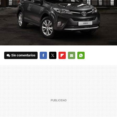
Sin comentarios
FACEBOOK
TWITTER
FLIPBOARD
E-
WHATSAPP
MAIL