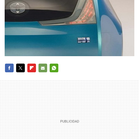
FACEBOOK
TWITTER
FLIPBOARD
E-
WHATSAPP
MAIL