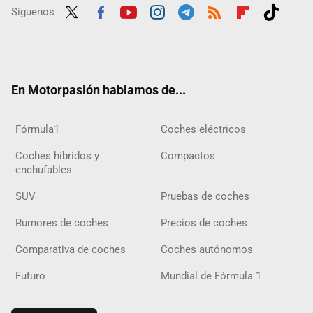
Síguenos
Twit
Fac
Yout
Inst
Tele
RSS
Flip
Tikt
ter
ebo
ube
agra
gra
boar
ok
ok
m
m
d
En Motorpasión hablamos de...
Fórmula1
Coches eléctricos
Coches híbridos y
Compactos
enchufables
SUV
Pruebas de coches
Rumores de coches
Precios de coches
Comparativa de coches
Coches autónomos
Futuro
Mundial de Fórmula 1