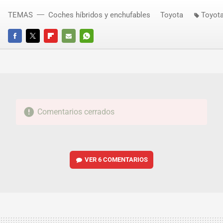
TEMAS
Coches híbridos y enchufables
Toyota
Toyota
FACEBOOK
TWITTER
FLIPBOARD
E-
WHATSAPP
MAIL
Comentarios cerrados
VER
6 COMENTARIOS