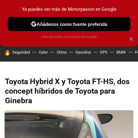
Ya puedes ver más de Motorpasion en Google
PRUEBAS
COCHES ELÉCTRICOS
OBSERVATORIO
F1
Añádenos como fuente preferida
Solo necesitas una cuenta de Google
×
HOY SE HABLA DE
Seguridad
Calor
China
Gasolina
GPS
BMW
F
Toyota Hybrid X y Toyota FT-HS, dos
concept híbridos de Toyota para
Ginebra