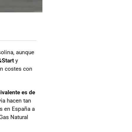
solina, aunque
Start
y
en costes con
ivalente es de
via hacen tan
as en España a
 Gas Natural