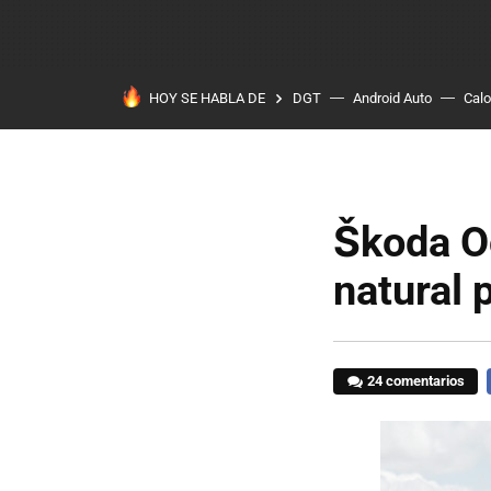
HOY SE HABLA DE
DGT
Android Auto
Calo
Škoda Oc
natural 
24 comentarios