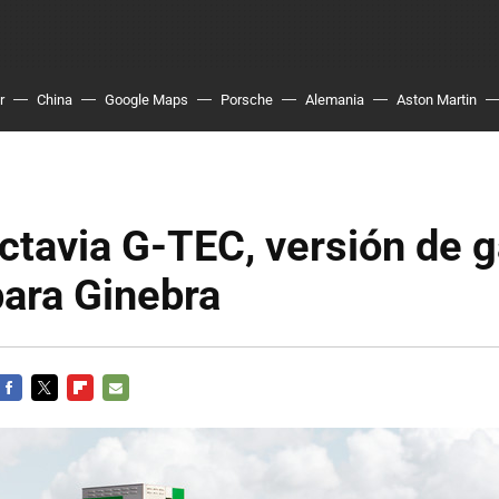
r
China
Google Maps
Porsche
Alemania
Aston Martin
tavia G-TEC, versión de 
para Ginebra
FACEBOOK
TWITTER
FLIPBOARD
E-
MAIL