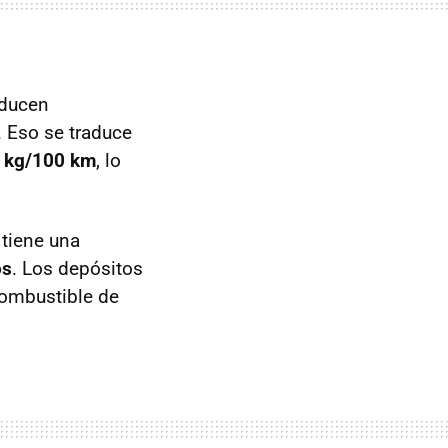
educen
 Eso se traduce
5 kg/100 km
, lo
 tiene una
os
. Los depósitos
combustible de