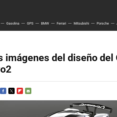
Gasolina
GPS
BMW
Ferrari
Mitsubishi
Porsche
s imágenes del diseño del
vo2
FACEBOOK
TWITTER
FLIPBOARD
E-
MAIL