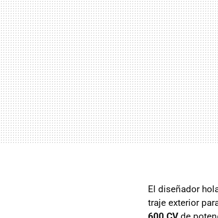
El diseñador ho
traje exterior p
600 CV
de potenc