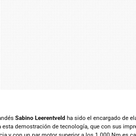
landés
Sabino Leerentveld
ha sido el encargado de el
ara esta demostración de tecnología, que con sus imp
ia y con un par motor superior a los 1.000 Nm es ca