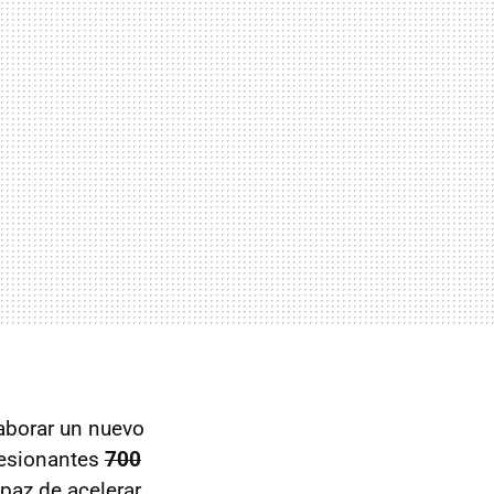
aborar un nuevo
resionantes
700
paz de acelerar