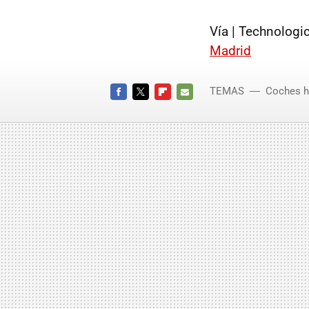
Vía |
Technologic
Madrid
TEMAS
Coches h
FACEBOOK
TWITTER
FLIPBOARD
E-
MAIL