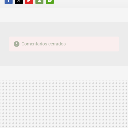
FACEBOOK
TWITTER
FLIPBOARD
E-
WHATSAPP
MAIL
Comentarios cerrados