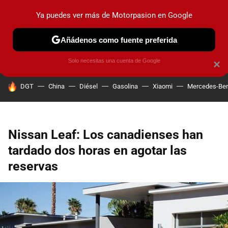
Ya puedes ver más de Motorpasion en Google
PRUEBAS
COCHES ELÉCTRICOS
OBSERVATORIO
F1
Añádenos como fuente preferida
Solo necesitas una cuenta de Google
×
HOY SE HABLA DE
DGT
China
Diésel
Gasolina
Xiaomi
Mercedes-Be
Nissan Leaf: Los canadienses han
tardado dos horas en agotar las
reservas