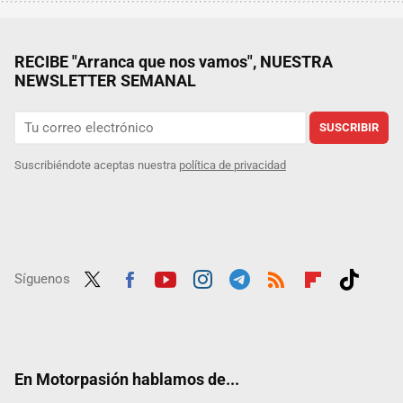
RECIBE "Arranca que nos vamos", NUESTRA
NEWSLETTER SEMANAL
SUSCRIBIR
Suscribiéndote aceptas nuestra
política de privacidad
Síguenos
Twit
Fac
Yout
Inst
Tele
RSS
Flip
Tikt
ter
ebo
ube
agra
gra
boar
ok
ok
m
m
d
En Motorpasión hablamos de...