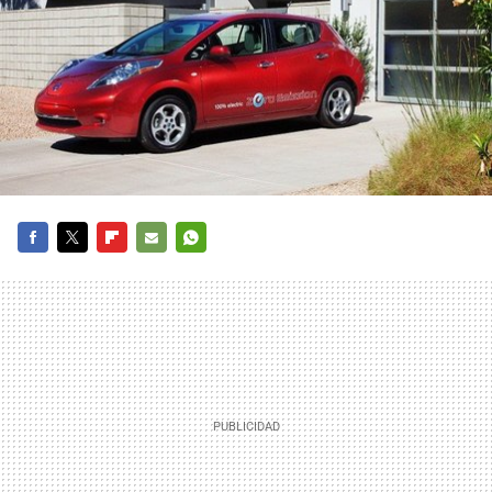
FACEBOOK
TWITTER
FLIPBOARD
E-
WHATSAPP
MAIL