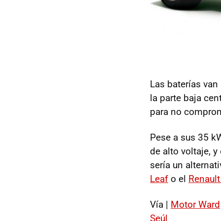
Las baterías van
la parte baja cen
para no comprome
Pese a sus 35 k
de alto voltaje, 
sería un alterna
Leaf
o el
Renault
Vía |
Motor Ward
Seúl