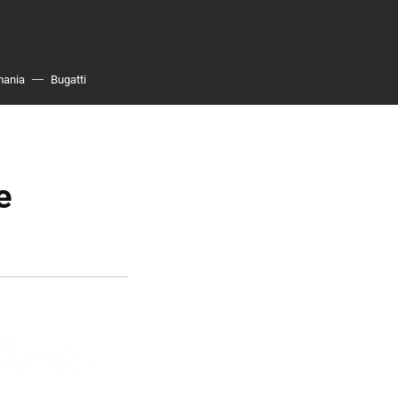
mania
Bugatti
e