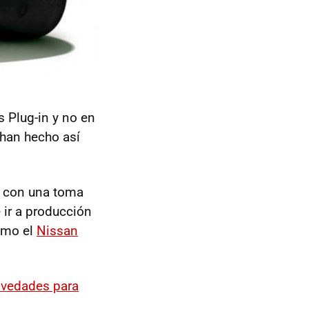
s Plug-in y no en
 han hecho así
con una toma
 ir a producción
como el
Nissan
ovedades para