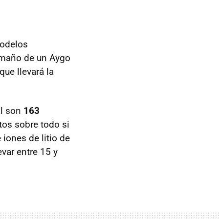
modelos
tamaño de un Aygo
ue llevará la
al son
163
tos sobre todo si
iones de litio de
var entre 15 y