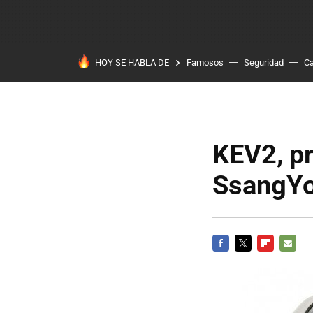
HOY SE HABLA DE
Famosos
Seguridad
Ca
KEV2, pr
SsangY
FACEBOOK
TWITTER
FLIPBOARD
E-
MAIL