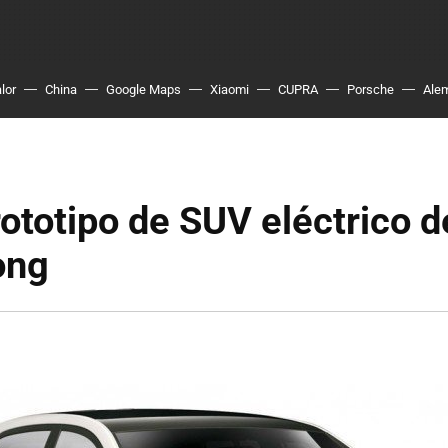
lor
China
Google Maps
Xiaomi
CUPRA
Porsche
Ale
ototipo de SUV eléctrico d
ong