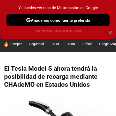
Ya puedes ver más de Motorpasion en Google
PRUEBAS
COCHES ELÉCTRICOS
OBSERVATORIO
F1
Añádenos como fuente preferida
Solo necesitas una cuenta de Google
×
HOY SE HABLA DE
Camper
Seguridad
Calor
China
Diésel
Google Ma
El Tesla Model S ahora tendrá la
posibilidad de recarga mediante
CHAdeMO en Estados Unidos