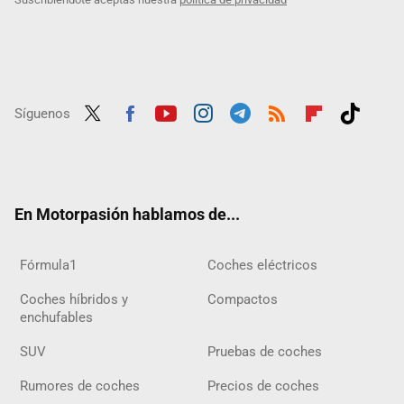
Síguenos
Twit
Fac
Yout
Inst
Tele
RSS
Flip
Tikt
ter
ebo
ube
agra
gra
boar
ok
ok
m
m
d
En Motorpasión hablamos de...
Fórmula1
Coches eléctricos
Coches híbridos y
Compactos
enchufables
SUV
Pruebas de coches
Rumores de coches
Precios de coches