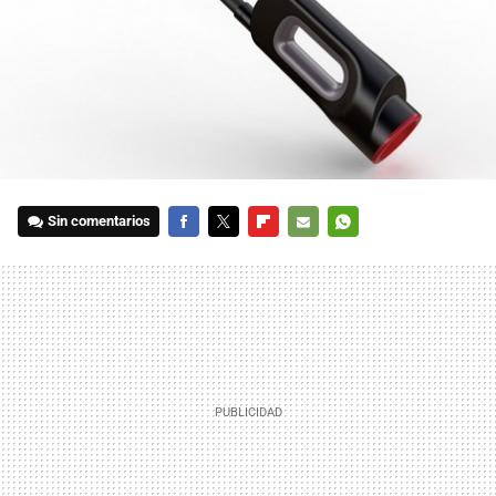
Sin comentarios
FACEBOOK
TWITTER
FLIPBOARD
E-
WHATSAPP
MAIL