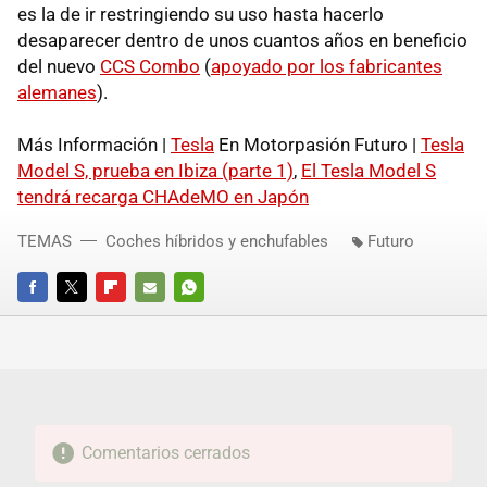
es la de ir restringiendo su uso hasta hacerlo
desaparecer dentro de unos cuantos años en beneficio
del nuevo
CCS Combo
(
apoyado por los fabricantes
alemanes
).
Más Información |
Tesla
En Motorpasión Futuro |
Tesla
Model S, prueba en Ibiza (parte 1)
,
El Tesla Model S
tendrá recarga CHAdeMO en Japón
TEMAS
Coches híbridos y enchufables
Futuro
FACEBOOK
TWITTER
FLIPBOARD
E-
WHATSAPP
MAIL
Comentarios cerrados