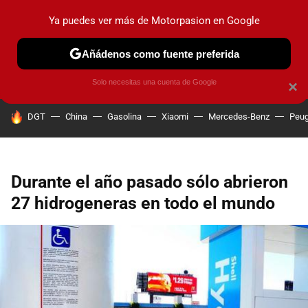
Ya puedes ver más de Motorpasion en Google
PRUEBAS
COCHES ELÉCTRICOS
OBSERVATORIO
F1
Añádenos como fuente preferida
Solo necesitas una cuenta de Google
×
HOY SE HABLA DE
DGT
China
Gasolina
Xiaomi
Mercedes-Benz
Peug
Durante el año pasado sólo abrieron
27 hidrogeneras en todo el mundo