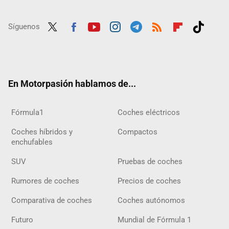
Síguenos
Twit
Fac
Yout
Inst
Tele
RSS
Flip
Tikt
ter
ebo
ube
agra
gra
boar
ok
ok
m
m
d
En Motorpasión hablamos de...
Fórmula1
Coches eléctricos
Coches híbridos y
Compactos
enchufables
SUV
Pruebas de coches
Rumores de coches
Precios de coches
Comparativa de coches
Coches autónomos
Futuro
Mundial de Fórmula 1