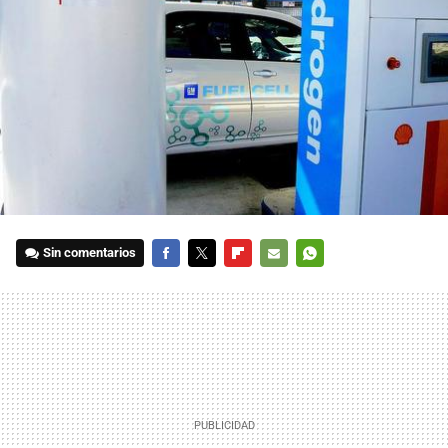
Sin comentarios
FACEBOOK
TWITTER
FLIPBOARD
E-
WHATSAPP
MAIL