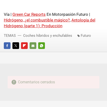
Vía |
Green Car Reports
En Motorpasión Futuro |
Hidrógeno, ¿el combustible mágico?
,
Antología del
Hidrógeno (parte 1): Producción
TEMAS
Coches híbridos y enchufables
Futuro
FACEBOOK
TWITTER
FLIPBOARD
E-
WHATSAPP
MAIL
Comentarios cerrados