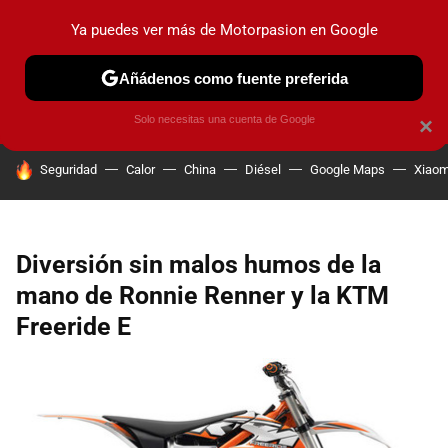
Ya puedes ver más de Motorpasion en Google
PRUEBAS
COCHES ELÉCTRICOS
OBSERVATORIO
F1
Añádenos como fuente preferida
Solo necesitas una cuenta de Google
×
HOY SE HABLA DE
Seguridad
Calor
China
Diésel
Google Maps
Xiaom
Diversión sin malos humos de la
mano de Ronnie Renner y la KTM
Freeride E