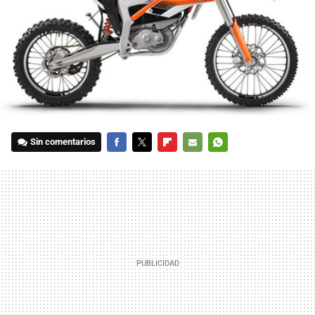
Sin comentarios
FACEBOOK
TWITTER
FLIPBOARD
E-
WHATSAPP
MAIL