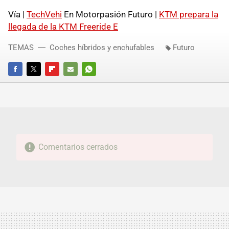
Vía |
TechVehi
En Motorpasión Futuro |
KTM prepara la
llegada de la KTM Freeride E
TEMAS
Coches híbridos y enchufables
Futuro
FACEBOOK
TWITTER
FLIPBOARD
E-
WHATSAPP
MAIL
Comentarios cerrados