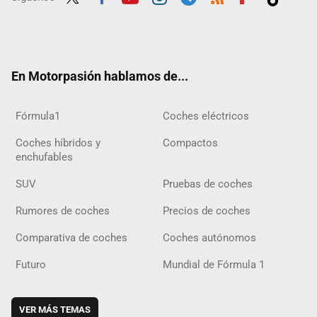
Twit
Fac
Yout
Inst
Tele
RSS
Flip
Tikt
ter
ebo
ube
agra
gra
boar
ok
ok
m
m
d
En Motorpasión hablamos de...
Fórmula1
Coches eléctricos
Coches híbridos y
Compactos
enchufables
SUV
Pruebas de coches
Rumores de coches
Precios de coches
Comparativa de coches
Coches autónomos
Futuro
Mundial de Fórmula 1
VER MÁS TEMAS