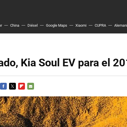
or
China
Diésel
Google Maps
Xiaomi
CUPRA
Aleman
do, Kia Soul EV para el 2
FACEBOOK
TWITTER
FLIPBOARD
E-
MAIL