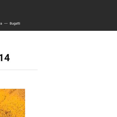
ia
Bugatti
014