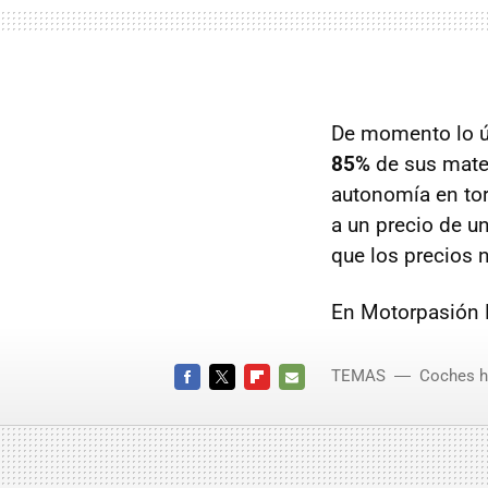
De momento lo ún
85%
de sus mater
autonomía en to
a un precio de u
que los precios 
En Motorpasión 
TEMAS
Coches h
FACEBOOK
TWITTER
FLIPBOARD
E-
MAIL