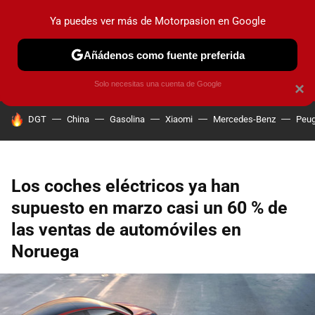
Ya puedes ver más de Motorpasion en Google
PRUEBAS
COCHES ELÉCTRICOS
OBSERVATORIO
F1
Añádenos como fuente preferida
Solo necesitas una cuenta de Google
×
HOY SE HABLA DE
DGT
China
Gasolina
Xiaomi
Mercedes-Benz
Peug
Los coches eléctricos ya han
supuesto en marzo casi un 60 % de
las ventas de automóviles en
Noruega