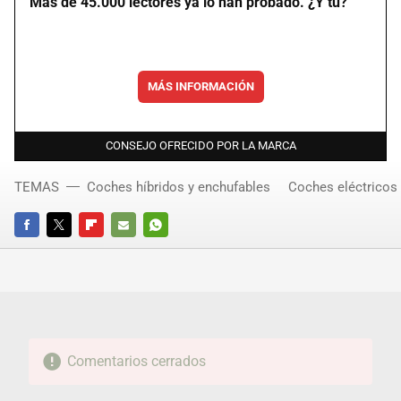
Más de 45.000 lectores ya lo han probado. ¿Y tú?
MÁS INFORMACIÓN
CONSEJO OFRECIDO POR LA MARCA
TEMAS
Coches híbridos y enchufables
Coches eléctricos
FACEBOOK
TWITTER
FLIPBOARD
E-
WHATSAPP
MAIL
Comentarios cerrados