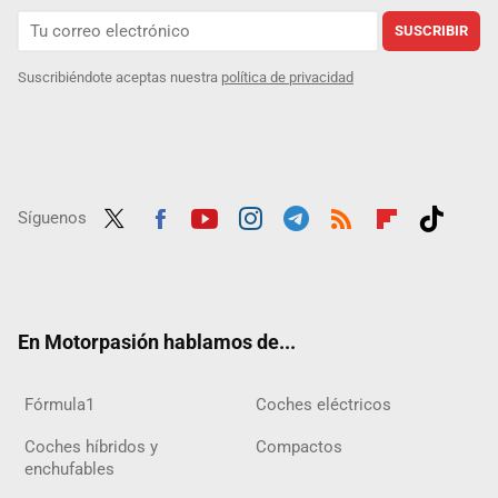
SUSCRIBIR
Suscribiéndote aceptas nuestra
política de privacidad
Síguenos
Twit
Fac
Yout
Inst
Tele
RSS
Flip
Tikt
ter
ebo
ube
agra
gra
boar
ok
ok
m
m
d
En Motorpasión hablamos de...
Fórmula1
Coches eléctricos
Coches híbridos y
Compactos
enchufables