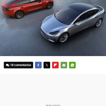
18 comentarios
FACEBOOK
TWITTER
FLIPBOARD
E-
WHATSAPP
MAIL