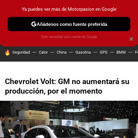
Ya puedes ver más de Motorpasion en Google
PRUEBAS
COCHES ELÉCTRICOS
OBSERVATORIO
F1
Añádenos como fuente preferida
Solo necesitas una cuenta de Google
×
HOY SE HABLA DE
Seguridad
Calor
China
Gasolina
GPS
BMW
F
Chevrolet Volt: GM no aumentará su
producción, por el momento