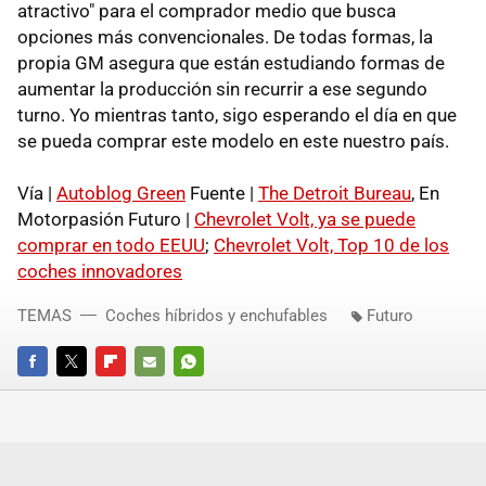
atractivo" para el comprador medio que busca
opciones más convencionales. De todas formas, la
propia GM asegura que están estudiando formas de
aumentar la producción sin recurrir a ese segundo
turno. Yo mientras tanto, sigo esperando el día en que
se pueda comprar este modelo en este nuestro país.
Vía |
Autoblog Green
Fuente |
The Detroit Bureau
, En
Motorpasión Futuro |
Chevrolet Volt, ya se puede
comprar en todo EEUU
;
Chevrolet Volt, Top 10 de los
coches innovadores
TEMAS
Coches híbridos y enchufables
Futuro
FACEBOOK
TWITTER
FLIPBOARD
E-
WHATSAPP
MAIL