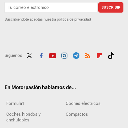
SUSCRIBIR
Suscribiéndote aceptas nuestra
política de privacidad
Síguenos
Twit
Fac
Yout
Inst
Tele
RSS
Flip
Tikt
ter
ebo
ube
agra
gra
boar
ok
ok
m
m
d
En Motorpasión hablamos de...
Fórmula1
Coches eléctricos
Coches híbridos y
Compactos
enchufables