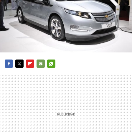
FACEBOOK
TWITTER
FLIPBOARD
E-
WHATSAPP
MAIL