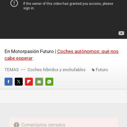
En Motorpasión Futuro |
Coches autónomos: qué nos
cabe esperar
TEMAS
Coches híbridos y enchufables
Futuro
FACEBOOK
TWITTER
FLIPBOARD
E-
WHATSAPP
MAIL
Comentarios cerrados