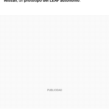
Nissan
, un
prototipo del LEAF autónomo
.