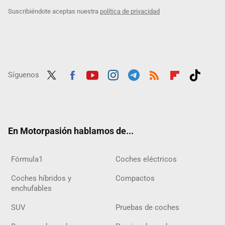
Suscribiéndote aceptas nuestra
política de privacidad
Síguenos
Twit
Fac
Yout
Inst
Tele
RSS
Flip
Tikt
ter
ebo
ube
agra
gra
boar
ok
ok
m
m
d
En Motorpasión hablamos de...
Fórmula1
Coches eléctricos
Coches híbridos y
Compactos
enchufables
SUV
Pruebas de coches