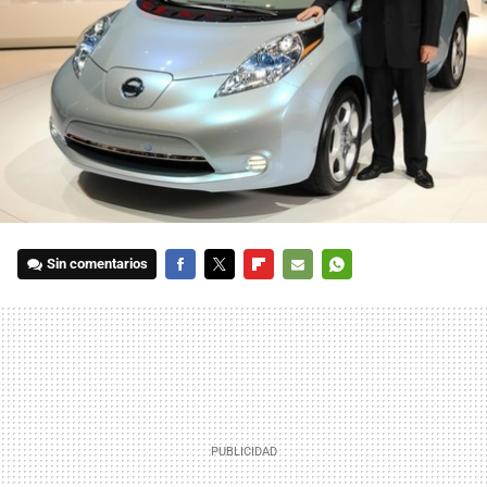
Sin comentarios
FACEBOOK
TWITTER
FLIPBOARD
E-
WHATSAPP
MAIL