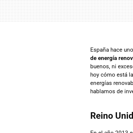
España hace unos
de energía renov
buenos, ni exce
hoy cómo está la
energías renovab
hablamos de inve
Reino Unid
En el año 2013 