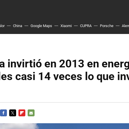
lor
China
Google Maps
Xiaomi
CUPRA
Porsche
Ale
 invirtió en 2013 en ener
es casi 14 veces lo que inv
FACEBOOK
TWITTER
FLIPBOARD
E-
MAIL