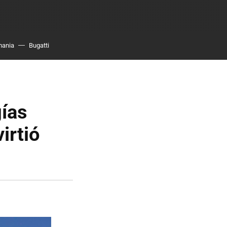
mania
Bugatti
gías
irtió