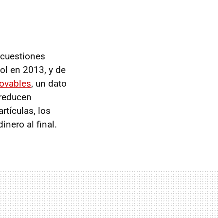
 cuestiones
ol en 2013, y de
novables
, un dato
 reducen
rtículas, los
inero al final.