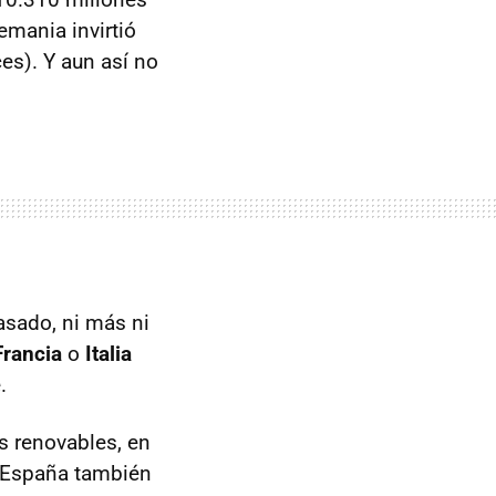
emania invirtió
s). Y aun así no
asado, ni más ni
Francia
o
Italia
.
s renovables, en
e España también