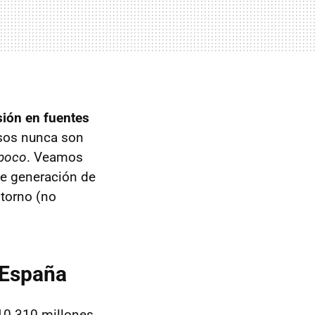
sión en fuentes
esos nunca son
poco
. Veamos
de generación de
ntorno (no
ó España
 10.310 millones