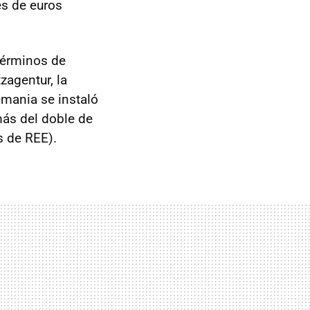
es de euros
términos de
zagentur, la
mania se instaló
más del doble de
s de REE).