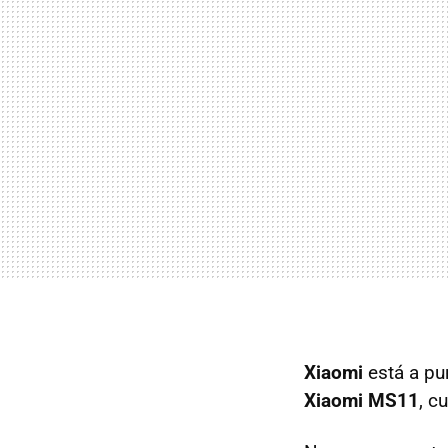
Xiaomi
está a pu
Xiaomi MS11
, c