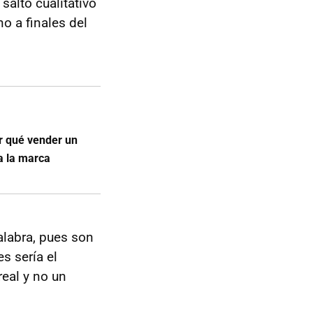
salto cualitativo
o a finales del
r qué vender un
a la marca
alabra, pues son
s sería el
eal y no un