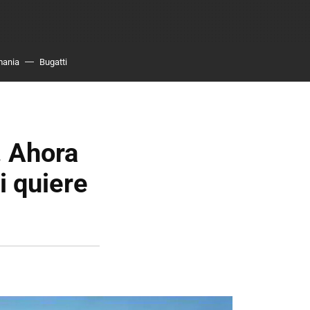
mania
Bugatti
. Ahora
i quiere