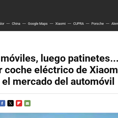
lor
China
Google Maps
Xiaomi
CUPRA
Porsche
Ale
móviles, luego patinetes..
r coche eléctrico de Xiaom
 el mercado del automóvil
FACEBOOK
TWITTER
FLIPBOARD
E-
MAIL