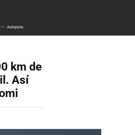
Autopista
00 km de
l. Así
aomi