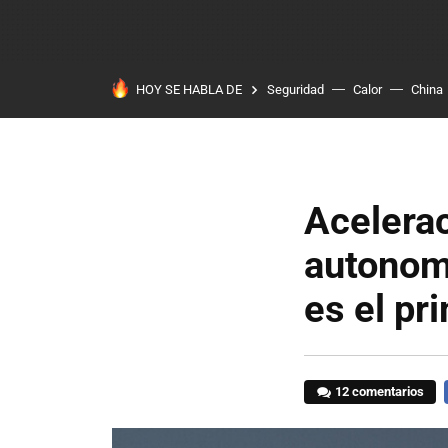
HOY SE HABLA DE
Seguridad
Calor
China
Acelera
autonomí
es el pr
12 comentarios