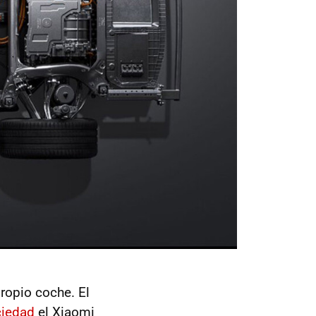
ropio coche. El
ciedad
el Xiaomi