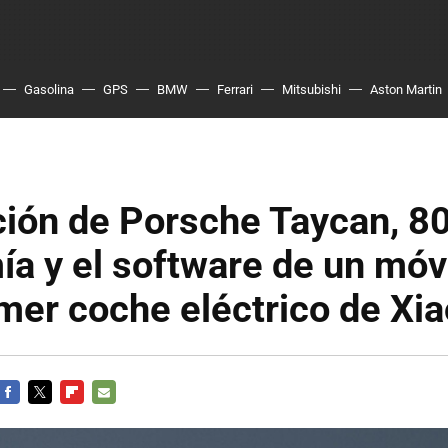
Gasolina
GPS
BMW
Ferrari
Mitsubishi
Aston Martin
ción de Porsche Taycan, 8
a y el software de un móvi
imer coche eléctrico de Xi
FACEBOOK
TWITTER
FLIPBOARD
E-
MAIL