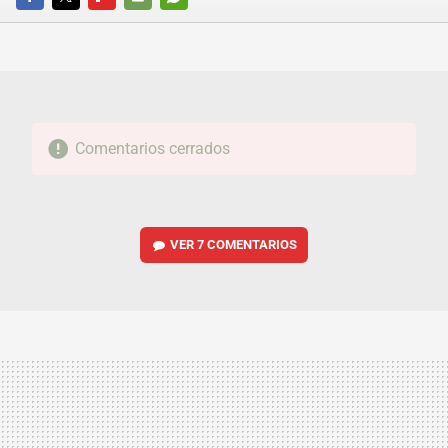
FACEBOOK
TWITTER
FLIPBOARD
E-
WHATSAPP
MAIL
Comentarios cerrados
VER
7 COMENTARIOS