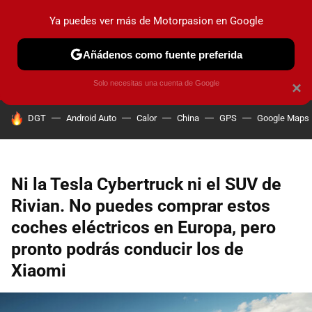
Ya puedes ver más de Motorpasion en Google
PRUEBAS
COCHES ELÉCTRICOS
OBSERVATORIO
F1
Añádenos como fuente preferida
Solo necesitas una cuenta de Google
×
HOY SE HABLA DE
DGT
Android Auto
Calor
China
GPS
Google Maps
Ni la Tesla Cybertruck ni el SUV de
Rivian. No puedes comprar estos
coches eléctricos en Europa, pero
pronto podrás conducir los de
Xiaomi