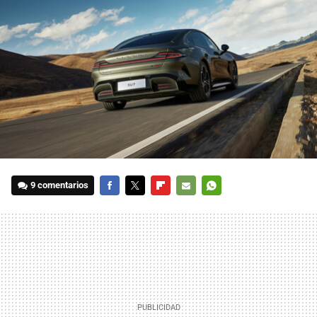
9 comentarios
FACEBOOK
TWITTER
FLIPBOARD
E-
WHATSAPP
MAIL