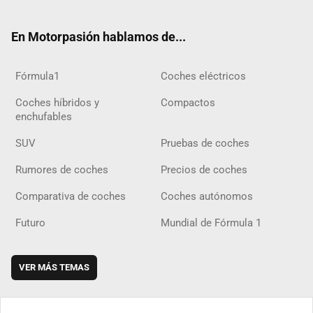
ter
ebo
ube
agra
gra
boar
ok
ok
m
m
d
En Motorpasión hablamos de...
Fórmula1
Coches eléctricos
Coches híbridos y
Compactos
enchufables
SUV
Pruebas de coches
Rumores de coches
Precios de coches
Comparativa de coches
Coches autónomos
Futuro
Mundial de Fórmula 1
VER MÁS TEMAS