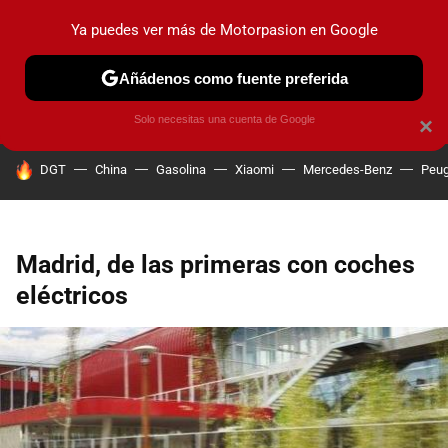
Ya puedes ver más de Motorpasion en Google
PRUEBAS
COCHES ELÉCTRICOS
OBSERVATORIO
F1
Añádenos como fuente preferida
Solo necesitas una cuenta de Google
×
HOY SE HABLA DE
DGT
China
Gasolina
Xiaomi
Mercedes-Benz
Peug
Madrid, de las primeras con coches
eléctricos