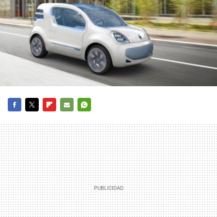
FACEBOOK
TWITTER
FLIPBOARD
E-
WHATSAPP
MAIL