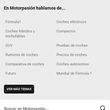
ok
m
m
d
En Motorpasión hablamos de...
Fórmula1
Coches eléctricos
Coches híbridos y
Compactos
enchufables
SUV
Pruebas de coches
Rumores de coches
Precios de coches
Comparativa de coches
Coches autónomos
Futuro
Mundial de Fórmula 1
VER MÁS TEMAS