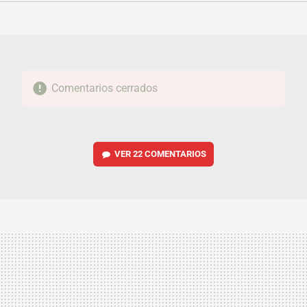
FACEBOOK
TWITTER
FLIPBOARD
E-
WHATSAPP
MAIL
Comentarios cerrados
VER
22 COMENTARIOS