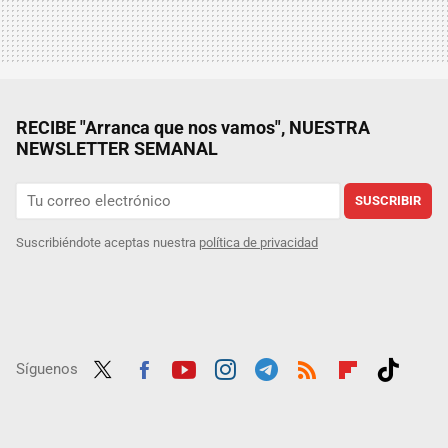
RECIBE "Arranca que nos vamos", NUESTRA
NEWSLETTER SEMANAL
SUSCRIBIR
Suscribiéndote aceptas nuestra
política de privacidad
Síguenos
Twit
Fac
Yout
Inst
Tele
RSS
Flip
Tikt
ter
ebo
ube
agra
gra
boar
ok