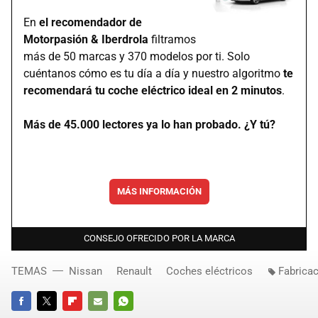
En
el recomendador de
Motorpasión & Iberdrola
filtramos
más de 50 marcas y 370 modelos por ti. Solo
cuéntanos cómo es tu día a día y nuestro algoritmo
te
recomendará tu coche eléctrico ideal en 2 minutos
.
Más de 45.000 lectores ya lo han probado. ¿Y tú?
MÁS INFORMACIÓN
CONSEJO OFRECIDO POR LA MARCA
TEMAS
Nissan
Renault
Coches eléctricos
Fabrica