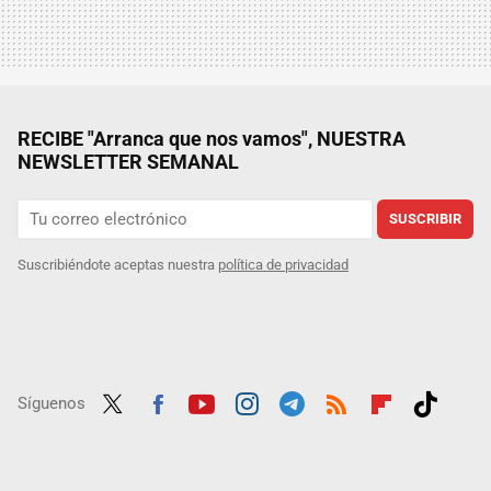
RECIBE "Arranca que nos vamos", NUESTRA
NEWSLETTER SEMANAL
SUSCRIBIR
Suscribiéndote aceptas nuestra
política de privacidad
Síguenos
Twit
Fac
Yout
Inst
Tele
RSS
Flip
Tikt
ter
ebo
ube
agra
gra
boar
ok