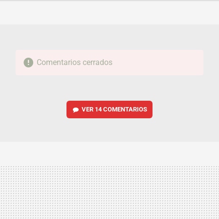
FACEBOOK
TWITTER
FLIPBOARD
E-
WHATSAPP
MAIL
Comentarios cerrados
VER
14 COMENTARIOS