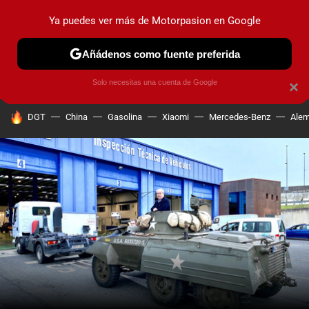
Ya puedes ver más de Motorpasion en Google
PRUEBAS
COCHES ELÉCTRICOS
OBSERVATORIO
F1
Añádenos como fuente preferida
Solo necesitas una cuenta de Google
×
HOY SE HABLA DE
DGT
China
Gasolina
Xiaomi
Mercedes-Benz
Alem