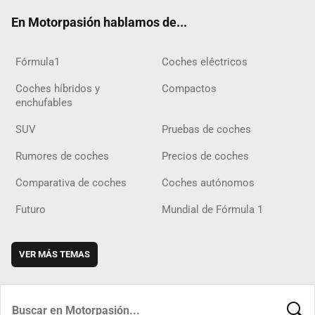
ok
m
m
d
En Motorpasión hablamos de...
Fórmula1
Coches eléctricos
Coches híbridos y
Compactos
enchufables
SUV
Pruebas de coches
Rumores de coches
Precios de coches
Comparativa de coches
Coches autónomos
Futuro
Mundial de Fórmula 1
VER MÁS TEMAS