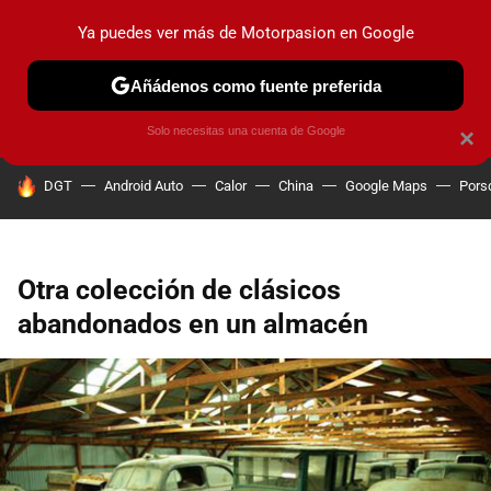
Ya puedes ver más de Motorpasion en Google
PRUEBAS
COCHES ELÉCTRICOS
OBSERVATORIO
F1
Añádenos como fuente preferida
Solo necesitas una cuenta de Google
×
HOY SE HABLA DE
DGT
Android Auto
Calor
China
Google Maps
Pors
Otra colección de clásicos
abandonados en un almacén