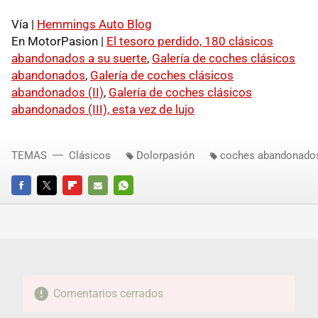
Vía |
Hemmings Auto Blog
En MotorPasion |
El tesoro perdido, 180 clásicos
abandonados a su suerte
,
Galería de coches clásicos
abandonados
,
Galería de coches clásicos
abandonados (II)
,
Galería de coches clásicos
abandonados (III), esta vez de lujo
TEMAS
Clásicos
Dolorpasión
coches abandonado
FACEBOOK
TWITTER
FLIPBOARD
E-
WHATSAPP
MAIL
Comentarios cerrados