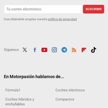
SUSCRIBIR
Suscribiéndote aceptas nuestra
política de privacidad
Síguenos
Twit
Fac
Yout
Inst
Tele
RSS
Flip
Tikt
ter
ebo
ube
agra
gra
boar
ok
ok
m
m
d
En Motorpasión hablamos de...
Fórmula1
Coches eléctricos
Coches híbridos y
Compactos
enchufables