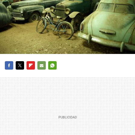
FACEBOOK
TWITTER
FLIPBOARD
E-
WHATSAPP
MAIL