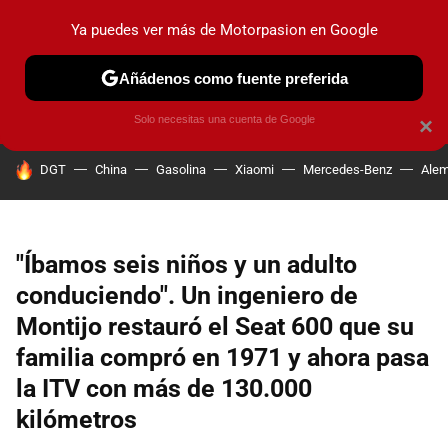
Ya puedes ver más de Motorpasion en Google
PRUEBAS
COCHES ELÉCTRICOS
OBSERVATORIO
F1
Añádenos como fuente preferida
Solo necesitas una cuenta de Google
×
HOY SE HABLA DE
DGT
China
Gasolina
Xiaomi
Mercedes-Benz
Alem
"Íbamos seis niños y un adulto
conduciendo". Un ingeniero de
Montijo restauró el Seat 600 que su
familia compró en 1971 y ahora pasa
la ITV con más de 130.000
kilómetros