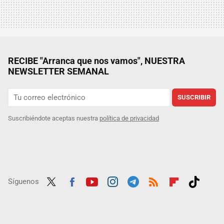
RECIBE "Arranca que nos vamos", NUESTRA
NEWSLETTER SEMANAL
SUSCRIBIR
Suscribiéndote aceptas nuestra
política de privacidad
Síguenos
Twit
Fac
Yout
Inst
Tele
RSS
Flip
Tikt
ter
ebo
ube
agra
gra
boar
ok