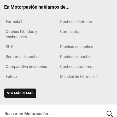
ok
m
m
d
En Motorpasión hablamos de...
Fórmula1
Coches eléctricos
Coches híbridos y
Compactos
enchufables
SUV
Pruebas de coches
Rumores de coches
Precios de coches
Comparativa de coches
Coches autónomos
Futuro
Mundial de Fórmula 1
VER MÁS TEMAS