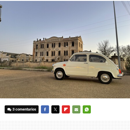
3 comentarios
FACEBOOK
TWITTER
FLIPBOARD
E-
WHATSAPP
MAIL