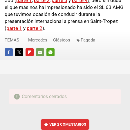
500 (
parte 1
,
parte 2
,
parte 3
y
parte 4
), pero sin duda
el que más nos ha impresionado ha sido el SL 63 AMG
que tuvimos ocasión de conducir durante la
presentación internacional a prensa en Saint-Tropez
(
parte 1
y
parte 2
).
TEMAS
Mercedes
Clásicos
Pagoda
FACEBOOK
TWITTER
FLIPBOARD
E-
WHATSAPP
MAIL
Comentarios cerrados
VER
2 COMENTARIOS