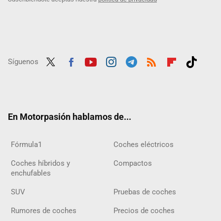
Síguenos
Twit
Fac
Yout
Inst
Tele
RSS
Flip
Tikt
ter
ebo
ube
agra
gra
boar
ok
ok
m
m
d
En Motorpasión hablamos de...
Fórmula1
Coches eléctricos
Coches híbridos y
Compactos
enchufables
SUV
Pruebas de coches
Rumores de coches
Precios de coches