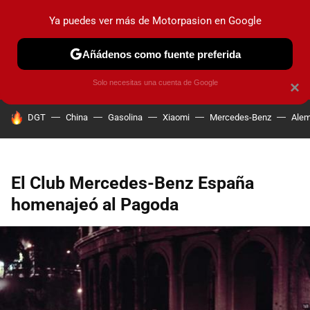
Ya puedes ver más de Motorpasion en Google
PRUEBAS
COCHES ELÉCTRICOS
OBSERVATORIO
F1
Añádenos como fuente preferida
Solo necesitas una cuenta de Google
×
HOY SE HABLA DE
DGT
China
Gasolina
Xiaomi
Mercedes-Benz
Alem
El Club Mercedes-Benz España
homenajeó al Pagoda