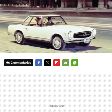
2 comentarios
FACEBOOK
TWITTER
FLIPBOARD
E-
WHATSAPP
MAIL