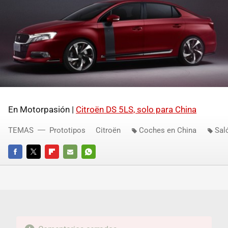
En Motorpasión |
Citroën DS 5LS, solo para China
TEMAS
Prototipos
Citroën
Coches en China
Sal
FACEBOOK
TWITTER
FLIPBOARD
E-
WHATSAPP
MAIL