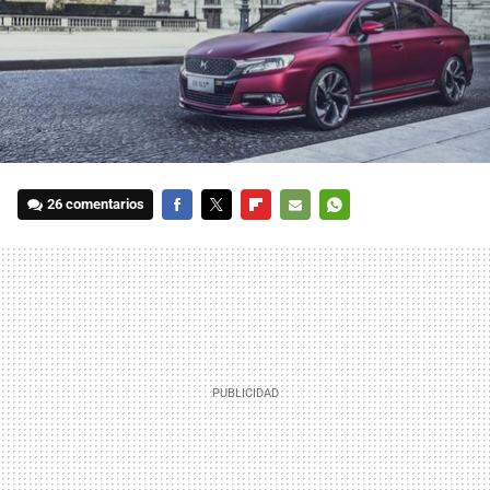
26 comentarios
FACEBOOK
TWITTER
FLIPBOARD
E-
WHATSAPP
MAIL