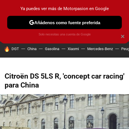
Ya puedes ver más de Motorpasion en Google
PRUEBAS
COCHES ELÉCTRICOS
OBSERVATORIO
F1
Añádenos como fuente preferida
Solo necesitas una cuenta de Google
×
HOY SE HABLA DE
DGT
China
Gasolina
Xiaomi
Mercedes-Benz
Peug
Citroën DS 5LS R, 'concept car racing'
para China