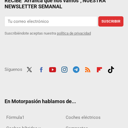
RECIBE "Arranca que nos vamos", NUESTRA
NEWSLETTER SEMANAL
SUSCRIBIR
Suscribiéndote aceptas nuestra
política de privacidad
Síguenos
Twit
Fac
Yout
Inst
Tele
RSS
Flip
Tikt
ter
ebo
ube
agra
gra
boar
ok
ok
m
m
d
En Motorpasión hablamos de...
Fórmula1
Coches eléctricos