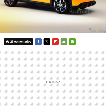
23 comentarios
FACEBOOK
TWITTER
FLIPBOARD
E-
WHATSAPP
MAIL