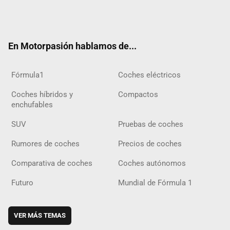
Twit
Fac
Yout
Inst
Tele
RSS
Flip
Tikt
ter
ebo
ube
agra
gra
boar
ok
ok
m
m
d
En Motorpasión hablamos de...
Fórmula1
Coches eléctricos
Coches híbridos y
Compactos
enchufables
SUV
Pruebas de coches
Rumores de coches
Precios de coches
Comparativa de coches
Coches autónomos
Futuro
Mundial de Fórmula 1
VER MÁS TEMAS