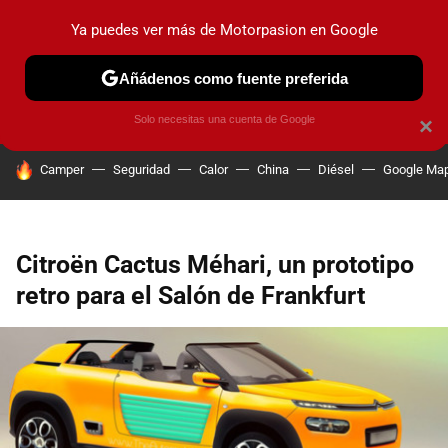
Ya puedes ver más de Motorpasion en Google
PRUEBAS
COCHES ELÉCTRICOS
OBSERVATORIO
F1
Añádenos como fuente preferida
Solo necesitas una cuenta de Google
×
HOY SE HABLA DE
Camper
Seguridad
Calor
China
Diésel
Google Ma
Citroën Cactus Méhari, un prototipo
retro para el Salón de Frankfurt