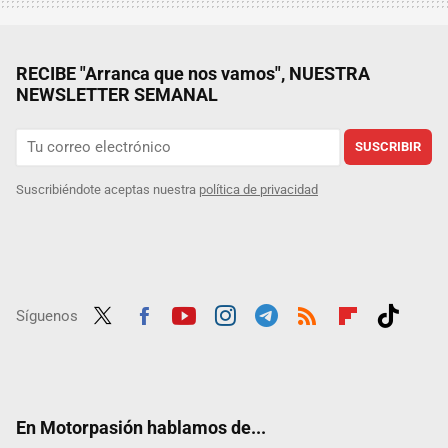
RECIBE "Arranca que nos vamos", NUESTRA
NEWSLETTER SEMANAL
SUSCRIBIR
Suscribiéndote aceptas nuestra
política de privacidad
Síguenos
Twit
Fac
Yout
Inst
Tele
RSS
Flip
Tikt
ter
ebo
ube
agra
gra
boar
ok
ok
m
m
d
En Motorpasión hablamos de...