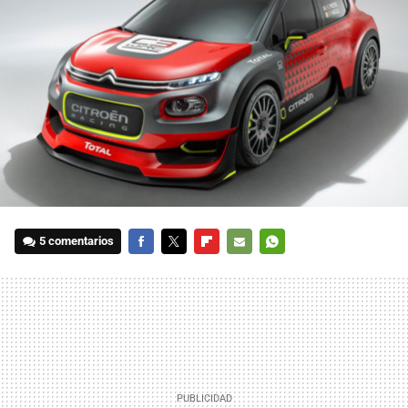
5 comentarios
FACEBOOK
TWITTER
FLIPBOARD
E-
WHATSAPP
MAIL