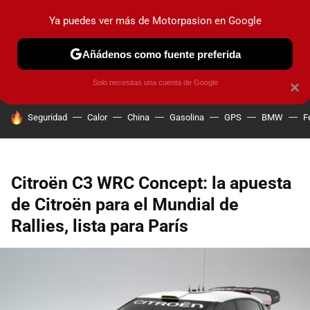
Ya puedes ver más de Motorpasion en Google
PRUEBAS
COCHES ELÉCTRICOS
OBSERVATORIO
F1
Añádenos como fuente preferida
Solo necesitas una cuenta de Google
×
HOY SE HABLA DE
Seguridad
Calor
China
Gasolina
GPS
BMW
F
Citroën C3 WRC Concept: la apuesta
de Citroën para el Mundial de
Rallies, lista para París