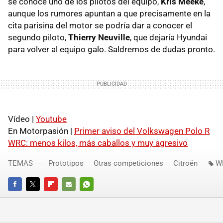
se conoce uno de los pilotos del equipo,
Kris Meeke
,
aunque los rumores apuntan a que precisamente en la
cita parisina del motor se podría dar a conocer el
segundo piloto,
Thierry Neuville
, que dejaría Hyundai
para volver al equipo galo. Saldremos de dudas pronto.
Vídeo |
Youtube
En Motorpasión |
Primer aviso del Volkswagen Polo R
WRC: menos kilos, más caballos y muy agresivo
TEMAS
Prototipos
Otras competiciones
Citroën
W
FACEBOOK
TWITTER
FLIPBOARD
E-
WHATSAPP
MAIL