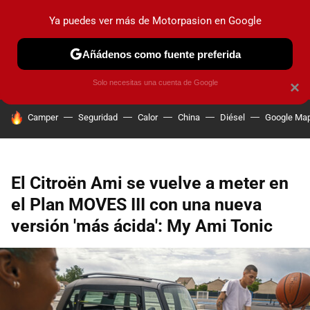
Ya puedes ver más de Motorpasion en Google
PRUEBAS
COCHES ELÉCTRICOS
OBSERVATORIO
F1
Añádenos como fuente preferida
Solo necesitas una cuenta de Google
×
HOY SE HABLA DE
Camper
Seguridad
Calor
China
Diésel
Google Ma
El Citroën Ami se vuelve a meter en
el Plan MOVES III con una nueva
versión 'más ácida': My Ami Tonic