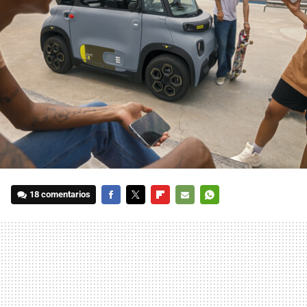
18 comentarios
FACEBOOK
TWITTER
FLIPBOARD
E-
WHATSAPP
MAIL