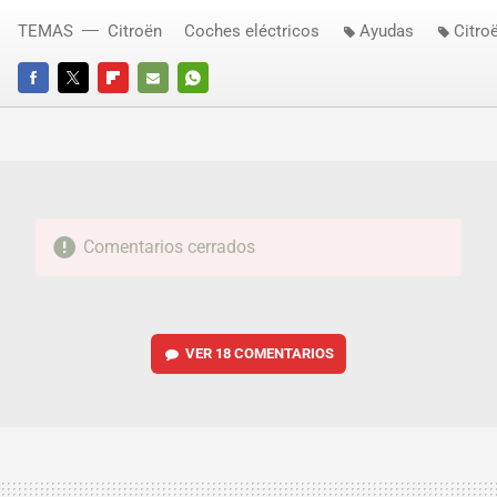
TEMAS
Citroën
Coches eléctricos
Ayudas
Citro
FACEBOOK
TWITTER
FLIPBOARD
E-
WHATSAPP
MAIL
Comentarios cerrados
VER
18 COMENTARIOS