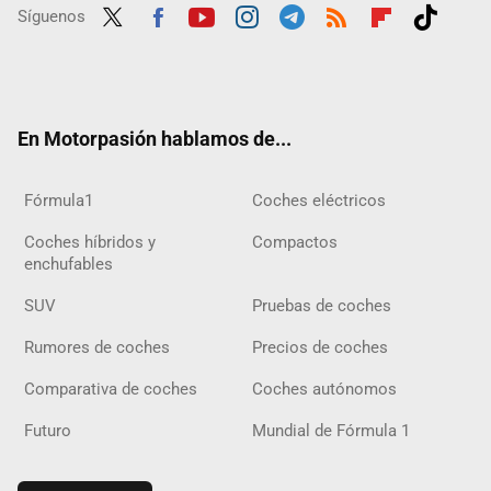
Síguenos
Twit
Fac
Yout
Inst
Tele
RSS
Flip
Tikt
ter
ebo
ube
agra
gra
boar
ok
ok
m
m
d
En Motorpasión hablamos de...
Fórmula1
Coches eléctricos
Coches híbridos y
Compactos
enchufables
SUV
Pruebas de coches
Rumores de coches
Precios de coches
Comparativa de coches
Coches autónomos
Futuro
Mundial de Fórmula 1