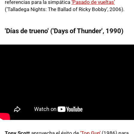
referencias para la simpática
‘Pasado de vueltas’
(‘Talladega Nights: The Ballad of Ricky Bobby’, 2006).
'Días de trueno' ('Days of Thunder', 1990)
Tony Scott
aprovecha el éxito de
‘Top Gun’
(1986) para