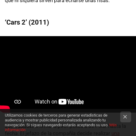
que ni siquiera sirven para echarse unas risas.
‘Cars 2’ (2011)
Utilizamos cookies de terceros para generar estadísticas de
audiencia y mostrar publicidad personalizada analizando tu
navegación. Si sigues navegando estarás aceptando su uso.
Más
John Lasseter
firma la peor película de Pixar hasta la
información
fecha. El jefazo de la compañía decide realizar
una