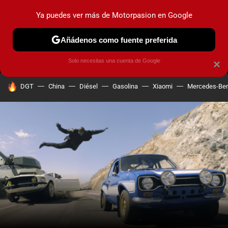
Ya puedes ver más de Motorpasion en Google
MENÚ
NUEVO
Añádenos como fuente preferida
PRUEBAS
COCHES ELÉCTRICOS
OBSERVATORIO
F1
Solo necesitas una cuenta de Google
×
HOY SE HABLA DE
DGT
China
Diésel
Gasolina
Xiaomi
Mercedes-Be