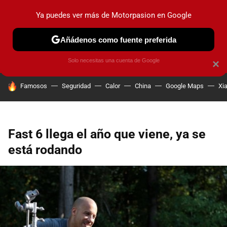
Ya puedes ver más de Motorpasion en Google
PRUEBAS
COCHES ELÉCTRICOS
OBSERVATORIO
F1
Añádenos como fuente preferida
Solo necesitas una cuenta de Google
×
HOY SE HABLA DE
Famosos
Seguridad
Calor
China
Google Maps
Xi
Fast 6 llega el año que viene, ya se
está rodando