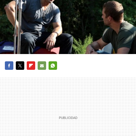
FACEBOOK
TWITTER
FLIPBOARD
E-
WHATSAPP
MAIL