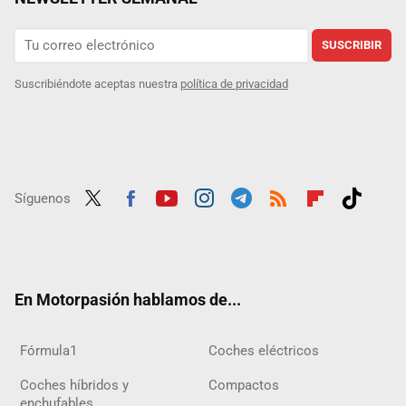
SUSCRIBIR
Suscribiéndote aceptas nuestra
política de privacidad
Síguenos
Twit
Fac
Yout
Inst
Tele
RSS
Flip
Tikt
ter
ebo
ube
agra
gra
boar
ok
ok
m
m
d
En Motorpasión hablamos de...
Fórmula1
Coches eléctricos
Coches híbridos y
Compactos
enchufables