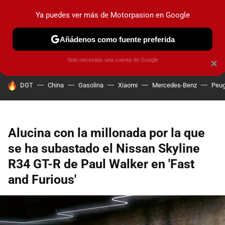
Ya puedes ver más de Motorpasion en Google
PRUEBAS
COCHES ELÉCTRICOS
OBSERVATORIO
F1
Añádenos como fuente preferida
Solo necesitas una cuenta de Google
×
HOY SE HABLA DE
DGT
China
Gasolina
Xiaomi
Mercedes-Benz
Peug
Alucina con la millonada por la que
se ha subastado el Nissan Skyline
R34 GT-R de Paul Walker en 'Fast
and Furious'