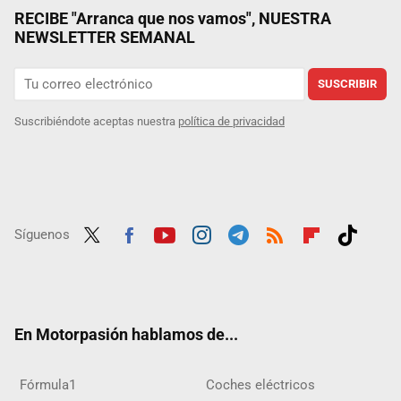
RECIBE "Arranca que nos vamos", NUESTRA
NEWSLETTER SEMANAL
SUSCRIBIR
Suscribiéndote aceptas nuestra
política de privacidad
Síguenos
Twit
Fac
Yout
Inst
Tele
RSS
Flip
Tikt
ter
ebo
ube
agra
gra
boar
ok
ok
m
m
d
En Motorpasión hablamos de...
Fórmula1
Coches eléctricos