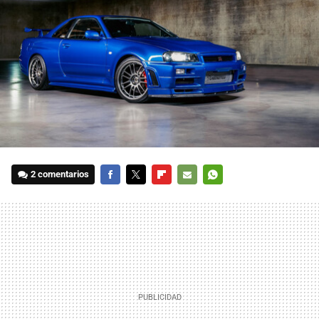
2 comentarios
FACEBOOK
TWITTER
FLIPBOARD
E-
WHATSAPP
MAIL