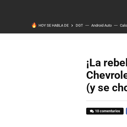
HOY SE HABLA DE
DGT
Android Auto
Calo
¡La rebe
Chevrole
(y se ch
10 comentarios