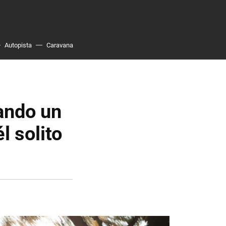
Autopista
Caravana
uando un
l solito