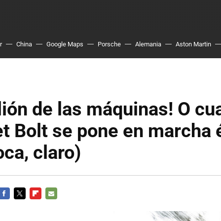
r
China
Google Maps
Porsche
Alemania
Aston Martin
lión de las máquinas! O c
t Bolt se pone en marcha é
oca, claro)
FACEBOOK
TWITTER
FLIPBOARD
E-
MAIL