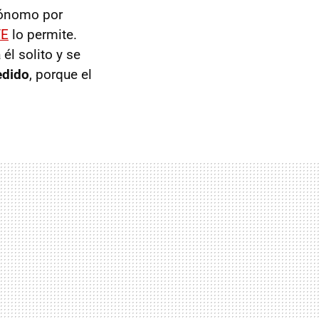
tónomo por
VE
lo permite.
a
él solito y se
edido
, porque el