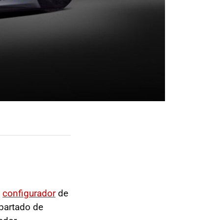
l
configurador
de
apartado de