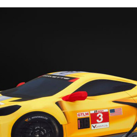
CEBOOK
TWITTER
FLIPBOARD
E-
MAIL