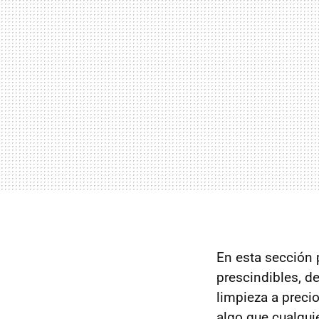
En esta sección 
prescindibles, d
limpieza a preci
algo que cualquie