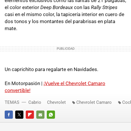
elementos exclusivos como las llantas de 21 pulgadas,
el color exterior
Deep Bordeaux
con las
Rally Stripes
casi en el mismo color, la tapicería interior en cuero de
dos tonos y los montantes del parabrisas en plata
mate.
Un caprichito para regalarte en Navidades.
En Motorpasión |
¡Vuelve el Chevrolet Camaro
convertible!
TEMAS
Cabrio
Chevrolet
Chevrolet Camaro
Coc
FACEBOOK
TWITTER
FLIPBOARD
E-
WHATSAPP
MAIL