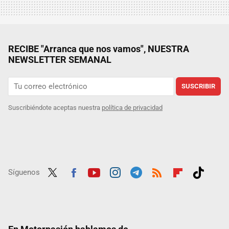
RECIBE "Arranca que nos vamos", NUESTRA
NEWSLETTER SEMANAL
SUSCRIBIR
Suscribiéndote aceptas nuestra
política de privacidad
Síguenos
Twit
Fac
Yout
Inst
Tele
RSS
Flip
Tikt
ter
ebo
ube
agra
gra
boar
ok
ok
m
m
d