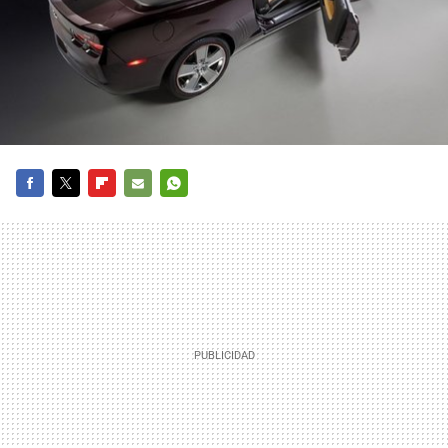
FACEBOOK
TWITTER
FLIPBOARD
E-
WHATSAPP
MAIL