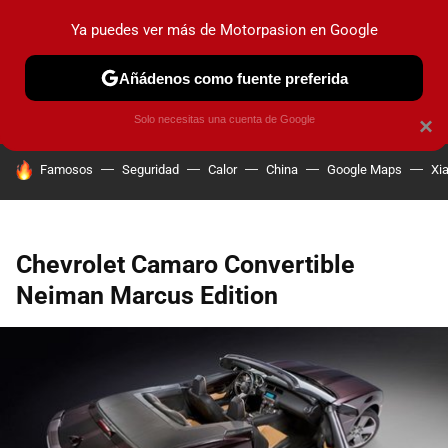
Ya puedes ver más de Motorpasion en Google
PRUEBAS
COCHES ELÉCTRICOS
OBSERVATORIO
F1
Añádenos como fuente preferida
Solo necesitas una cuenta de Google
×
HOY SE HABLA DE
Famosos
Seguridad
Calor
China
Google Maps
Xi
Chevrolet Camaro Convertible
Neiman Marcus Edition