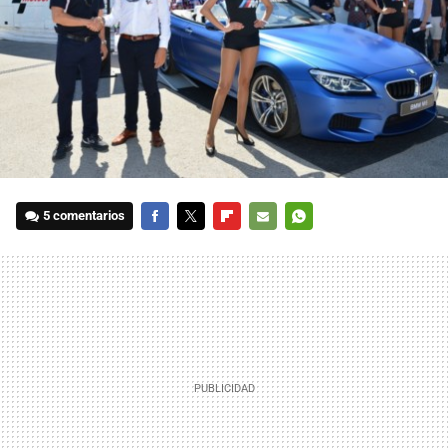
5 comentarios
FACEBOOK
TWITTER
FLIPBOARD
E-
WHATSAPP
MAIL