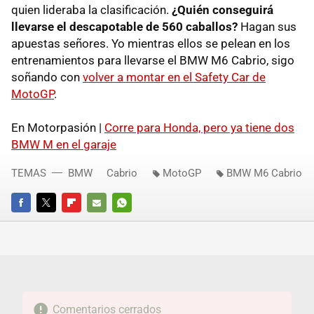
quien lideraba la clasificación.
¿Quién conseguirá
llevarse el descapotable de 560 caballos?
Hagan sus
apuestas señores. Yo mientras ellos se pelean en los
entrenamientos para llevarse el BMW M6 Cabrio, sigo
soñando con
volver a montar en el Safety Car de
MotoGP
.
En Motorpasión |
Corre para Honda, pero ya tiene dos
BMW M en el garaje
TEMAS
BMW
Cabrio
MotoGP
BMW M6 Cabrio
FACEBOOK
TWITTER
FLIPBOARD
E-
WHATSAPP
MAIL
Comentarios cerrados