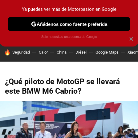
Ya puedes ver más de Motorpasion en Google
PRUEBAS
COCHES ELÉCTRICOS
OBSERVATORIO
F1
Añádenos como fuente preferida
Solo necesitas una cuenta de Google
×
HOY SE HABLA DE
Seguridad
Calor
China
Diésel
Google Maps
Xiaom
¿Qué piloto de MotoGP se llevará
este BMW M6 Cabrio?