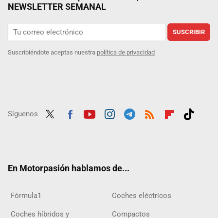
NEWSLETTER SEMANAL
SUSCRIBIR
Suscribiéndote aceptas nuestra
política de privacidad
Síguenos
Twit
Fac
Yout
Inst
Tele
RSS
Flip
Tikt
ter
ebo
ube
agra
gra
boar
ok
ok
m
m
d
En Motorpasión hablamos de...
Fórmula1
Coches eléctricos
Coches híbridos y
Compactos