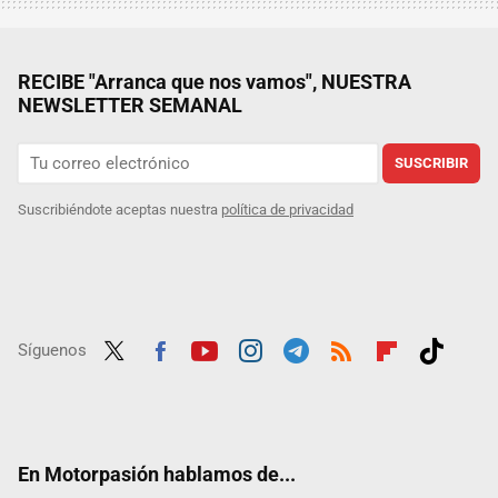
RECIBE "Arranca que nos vamos", NUESTRA
NEWSLETTER SEMANAL
SUSCRIBIR
Suscribiéndote aceptas nuestra
política de privacidad
Síguenos
Twit
Fac
Yout
Inst
Tele
RSS
Flip
Tikt
ter
ebo
ube
agra
gra
boar
ok
ok
m
m
d
En Motorpasión hablamos de...