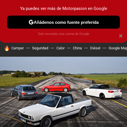
Ya puedes ver más de Motorpasion en Google
PRUEBAS
COCHES ELÉCTRICOS
OBSERVATORIO
F1
Añádenos como fuente preferida
Solo necesitas una cuenta de Google
×
HOY SE HABLA DE
Camper
Seguridad
Calor
China
Diésel
Google Ma