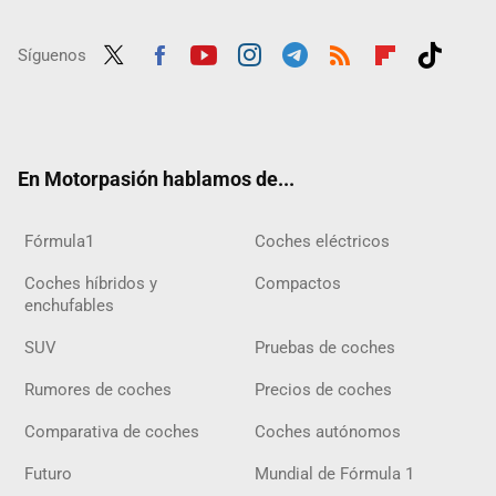
Síguenos
Twit
Fac
Yout
Inst
Tele
RSS
Flip
Tikt
ter
ebo
ube
agra
gra
boar
ok
ok
m
m
d
En Motorpasión hablamos de...
Fórmula1
Coches eléctricos
Coches híbridos y
Compactos
enchufables
SUV
Pruebas de coches
Rumores de coches
Precios de coches
Comparativa de coches
Coches autónomos
Futuro
Mundial de Fórmula 1