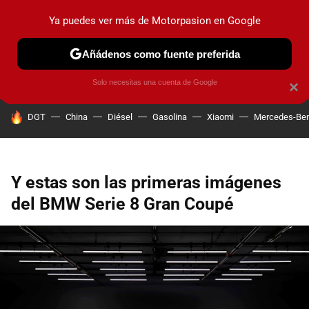
Ya puedes ver más de Motorpasion en Google
PRUEBAS
COCHES ELÉCTRICOS
OBSERVATORIO
F1
Añádenos como fuente preferida
Solo necesitas una cuenta de Google
×
HOY SE HABLA DE
DGT
China
Diésel
Gasolina
Xiaomi
Mercedes-Be
Y estas son las primeras imágenes
del BMW Serie 8 Gran Coupé