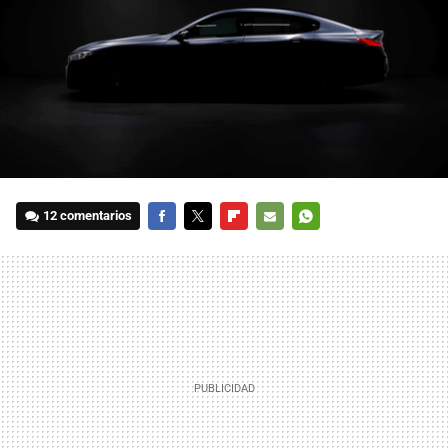
12 comentarios
FACEBOOK
TWITTER
FLIPBOARD
E-
WHATSAPP
MAIL