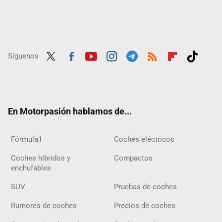
Síguenos
Twit
Fac
Yout
Inst
Tele
RSS
Flip
Tikt
ter
ebo
ube
agra
gra
boar
ok
ok
m
m
d
En Motorpasión hablamos de...
Fórmula1
Coches eléctricos
Coches híbridos y
Compactos
enchufables
SUV
Pruebas de coches
Rumores de coches
Precios de coches