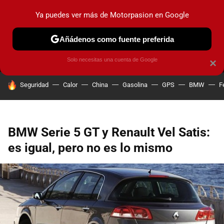
Ya puedes ver más de Motorpasion en Google
MENÚ
NUEVO
Añádenos como fuente preferida
PRUEBAS
COCHES ELÉCTRICOS
OBSERVATORIO
F1
Solo necesitas una cuenta de Google
×
HOY SE HABLA DE
Seguridad
Calor
China
Gasolina
GPS
BMW
F
BMW Serie 5 GT y Renault Vel Satis:
es igual, pero no es lo mismo