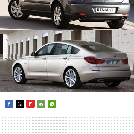
FACEBOOK
TWITTER
FLIPBOARD
E-
WHATSAPP
MAIL