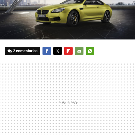
2 comentarios
FACEBOOK
TWITTER
FLIPBOARD
E-
WHATSAPP
MAIL