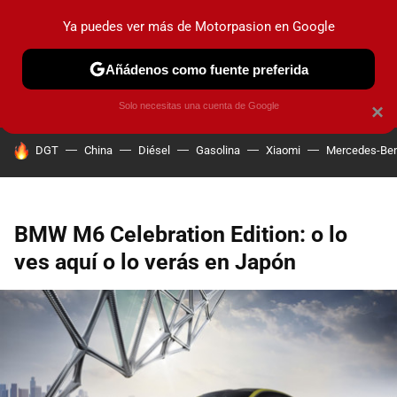
Ya puedes ver más de Motorpasion en Google
PRUEBAS
COCHES ELÉCTRICOS
OBSERVATORIO
F1
Añádenos como fuente preferida
Solo necesitas una cuenta de Google
×
HOY SE HABLA DE
DGT
China
Diésel
Gasolina
Xiaomi
Mercedes-Be
BMW M6 Celebration Edition: o lo
ves aquí o lo verás en Japón