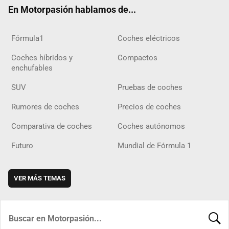
ok
m
m
d
En Motorpasión hablamos de...
Fórmula1
Coches eléctricos
Coches híbridos y
Compactos
enchufables
SUV
Pruebas de coches
Rumores de coches
Precios de coches
Comparativa de coches
Coches autónomos
Futuro
Mundial de Fórmula 1
VER MÁS TEMAS