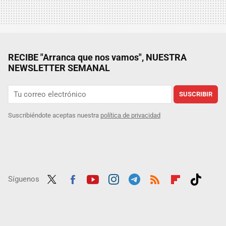
RECIBE "Arranca que nos vamos", NUESTRA
NEWSLETTER SEMANAL
SUSCRIBIR
Suscribiéndote aceptas nuestra
política de privacidad
Síguenos
Twit
Fac
Yout
Inst
Tele
RSS
Flip
Tikt
ter
ebo
ube
agra
gra
boar
ok