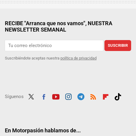
RECIBE "Arranca que nos vamos", NUESTRA
NEWSLETTER SEMANAL
SUSCRIBIR
Suscribiéndote aceptas nuestra
política de privacidad
Síguenos
Twit
Fac
Yout
Inst
Tele
RSS
Flip
Tikt
ter
ebo
ube
agra
gra
boar
ok
ok
m
m
d
En Motorpasión hablamos de...