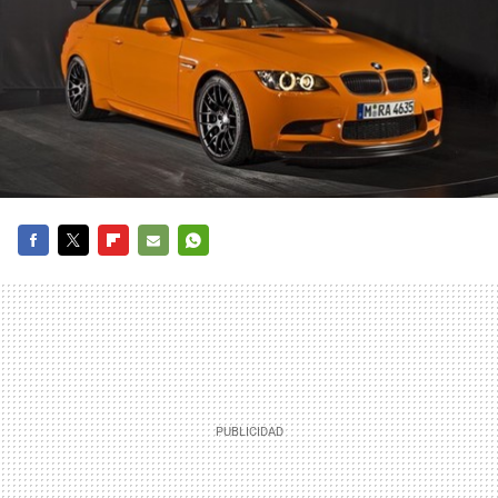
FACEBOOK
TWITTER
FLIPBOARD
E-
WHATSAPP
MAIL