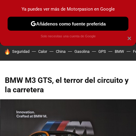
Ya puedes ver más de Motorpasion en Google
MENÚ
NUEVO
Añádenos como fuente preferida
PRUEBAS
COCHES ELÉCTRICOS
OBSERVATORIO
F1
Solo necesitas una cuenta de Google
×
HOY SE HABLA DE
Seguridad
Calor
China
Gasolina
GPS
BMW
F
BMW M3 GTS, el terror del circuito y
la carretera