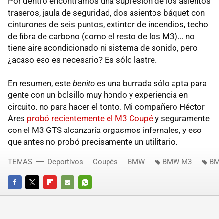
Por dentro encontramos una supresión de los asientos
traseros, jaula de seguridad, dos asientos báquet con
cinturones de seis puntos, extintor de incendios, techo
de fibra de carbono (como el resto de los M3)... no
tiene aire acondicionado ni sistema de sonido, pero
¿acaso eso es necesario? Es sólo lastre.
En resumen, este
benito
es una burrada sólo apta para
gente con un bolsillo muy hondo y experiencia en
circuito, no para hacer el tonto. Mi compañero Héctor
Ares
probó recientemente el M3 Coupé
y seguramente
con el M3
GTS
alcanzaría orgasmos infernales, y eso
que antes no probó precisamente un utilitario.
TEMAS
Deportivos
Coupés
BMW
BMW M3
BM
FACEBOOK
TWITTER
FLIPBOARD
E-
WHATSAPP
MAIL