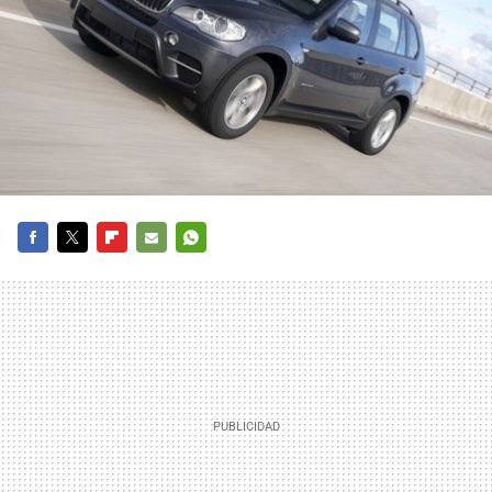
FACEBOOK
TWITTER
FLIPBOARD
E-
WHATSAPP
MAIL