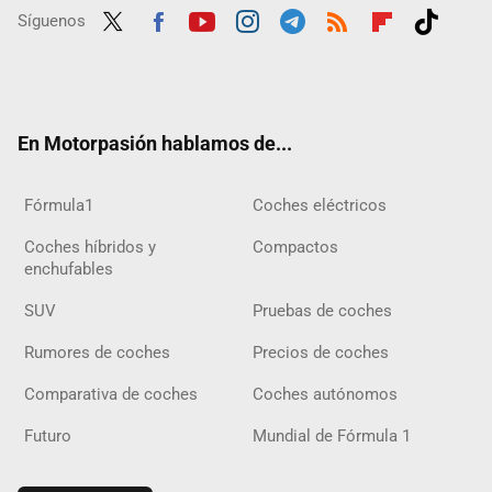
Síguenos
Twit
Fac
Yout
Inst
Tele
RSS
Flip
Tikt
ter
ebo
ube
agra
gra
boar
ok
ok
m
m
d
En Motorpasión hablamos de...
Fórmula1
Coches eléctricos
Coches híbridos y
Compactos
enchufables
SUV
Pruebas de coches
Rumores de coches
Precios de coches
Comparativa de coches
Coches autónomos
Futuro
Mundial de Fórmula 1