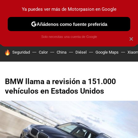
Ya puedes ver más de Motorpasion en Google
PRUEBAS
COCHES ELÉCTRICOS
OBSERVATORIO
F1
Añádenos como fuente preferida
Solo necesitas una cuenta de Google
×
HOY SE HABLA DE
Seguridad
Calor
China
Diésel
Google Maps
Xiaom
BMW llama a revisión a 151.000
vehículos en Estados Unidos