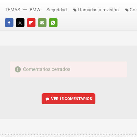
TEMAS
BMW
Seguridad
Llamadas a revisión
Coc
FACEBOOK
TWITTER
FLIPBOARD
E-
WHATSAPP
MAIL
Comentarios cerrados
VER
15 COMENTARIOS