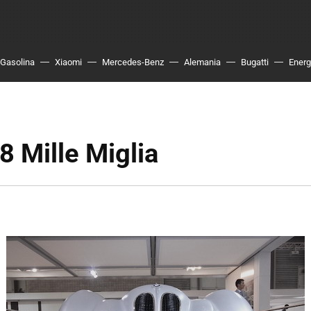
Gasolina
Xiaomi
Mercedes-Benz
Alemania
Bugatti
Energ
 Mille Miglia