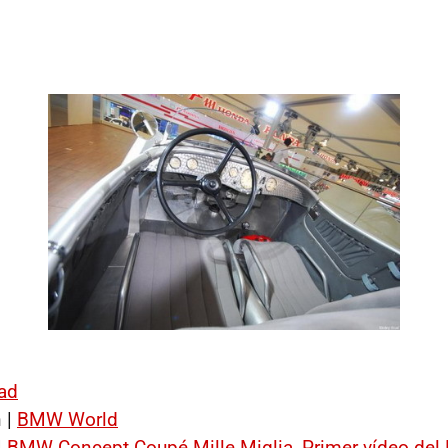
ad
 |
BMW World
|
BMW Concept Coupé Mille Miglia
,
Primer vídeo de