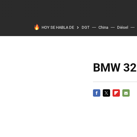
HOY SE HABLA DE
DGT
China
Diésel
BMW 328
FACEBOOK
TWITTER
FLIPBOARD
E-
MAIL