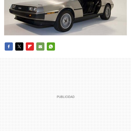
FACEBOOK
TWITTER
FLIPBOARD
E-
WHATSAPP
MAIL