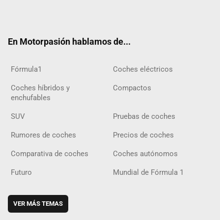
Twit
Fac
Yout
Inst
Tele
RSS
Flip
Tikt
ter
ebo
ube
agra
gra
boar
ok
ok
m
m
d
En Motorpasión hablamos de...
Fórmula1
Coches eléctricos
Coches híbridos y
Compactos
enchufables
SUV
Pruebas de coches
Rumores de coches
Precios de coches
Comparativa de coches
Coches autónomos
Futuro
Mundial de Fórmula 1
VER MÁS TEMAS