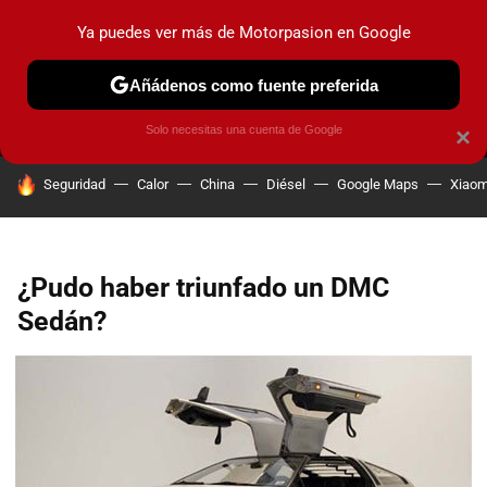
Ya puedes ver más de Motorpasion en Google
MENÚ
NUEVO
Añádenos como fuente preferida
PRUEBAS
COCHES ELÉCTRICOS
OBSERVATORIO
F1
Solo necesitas una cuenta de Google
×
HOY SE HABLA DE
Seguridad
Calor
China
Diésel
Google Maps
Xiaom
¿Pudo haber triunfado un DMC
Sedán?