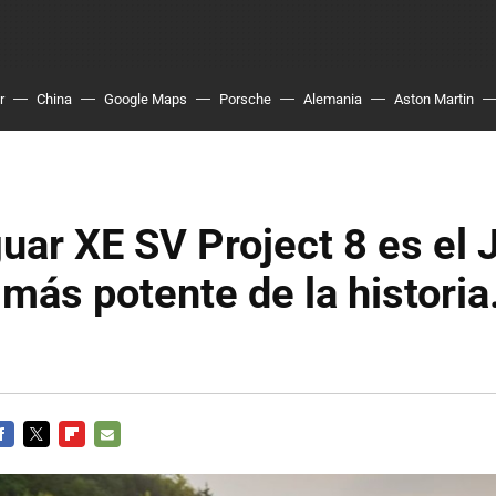
r
China
Google Maps
Porsche
Alemania
Aston Martin
uar XE SV Project 8 es el 
 más potente de la historia.
ACEBOOK
TWITTER
FLIPBOARD
E-
MAIL