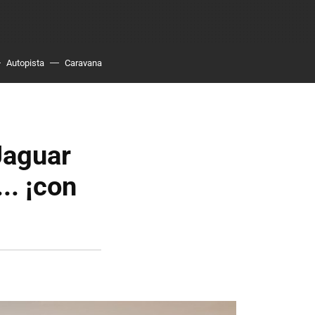
Autopista
Caravana
Jaguar
.. ¡con