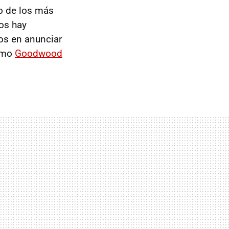
o de los más
os hay
os en anunciar
ximo
Goodwood