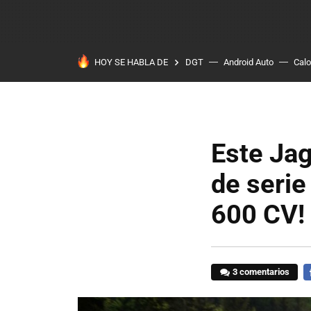
HOY SE HABLA DE
DGT
Android Auto
Calo
Este Jag
de serie
600 CV!
3 comentarios
F