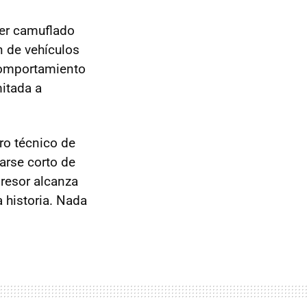
er camuflado
n de vehículos
comportamiento
mitada a
ro técnico de
darse corto de
resor alcanza
a historia. Nada